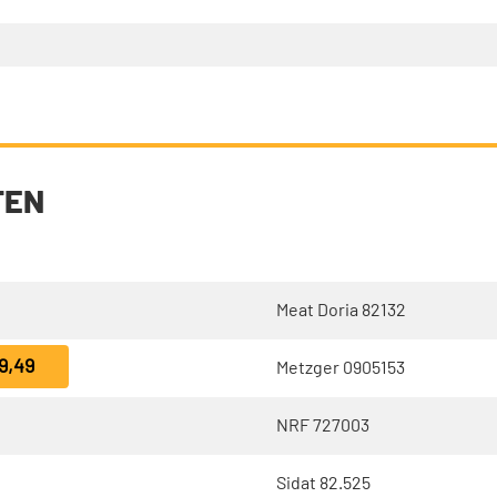
TEN
Meat Doria 82132
9,49
Metzger 0905153
NRF 727003
Sidat 82.525