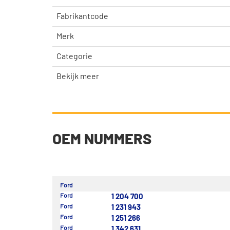
Fabrikantcode
Merk
Categorie
Bekijk meer
OEM NUMMERS
Ford
Ford
1 204 700
Ford
1 231 943
Ford
1 251 266
Ford
1 342 631