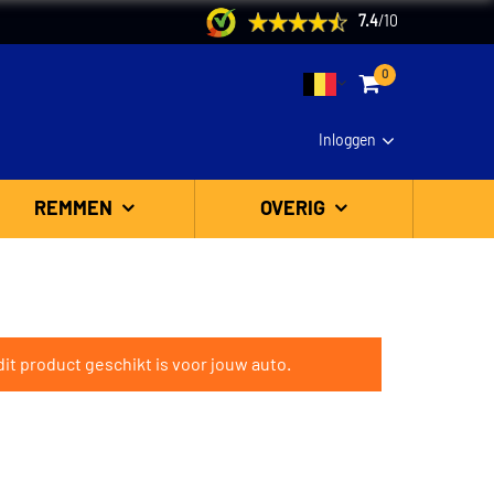
7.4
/
10
0
Inloggen
REMMEN
OVERIG
it product geschikt is voor jouw auto.