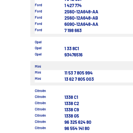
Ford
1 427 774
Ford
2S6Q-12A648-AA
Ford
2S6Q-12A648-AB
Ford
6G9Q-12A648-AA
Ford
7 198 663
Opel
Opel
1 33 8C1
Opel
93476516
Mini
Mini
11 53 7 805 994
Mini
13 62 7 805 003
Citroën
Citroën
1338 C1
Citroën
1338 C2
Citroën
1338 C9
Citroën
1338 G5
Citroën
96 325 624 80
Citroën
96 554 141 80