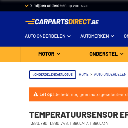
Vandaag besteld,
2 miljoen onderdelen
morgen in huis *
op voorraad
AUTO ONDERDELEN
AUTOMERKEN
O
MOTOR
ONDERSTEL
ONDERDELENCATALOGUS
HOME
AUTO ONDERDELEN
Let op!
Je hebt nog geen auto geselecteerd
TEMPERATUURSENSOR EPS
1.880.790, 1.880.748, 1.880.747, 1.880.734