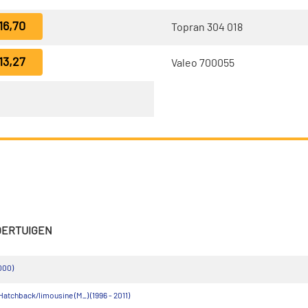
16,70
Topran 304 018
13,27
Valeo 700055
VOERTUIGEN
000)
tchback/limousine (M_) (1996 - 2011)