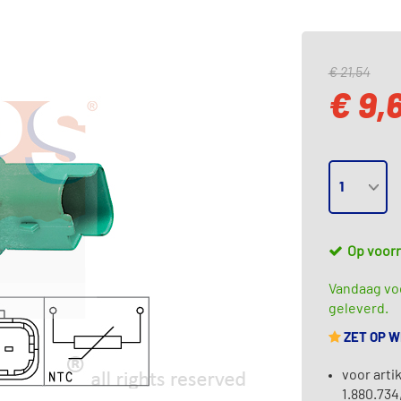
€ 21,54
€ 9,
Op voor
Vandaag voo
geleverd.
ZET OP 
voor arti
1.880.734,