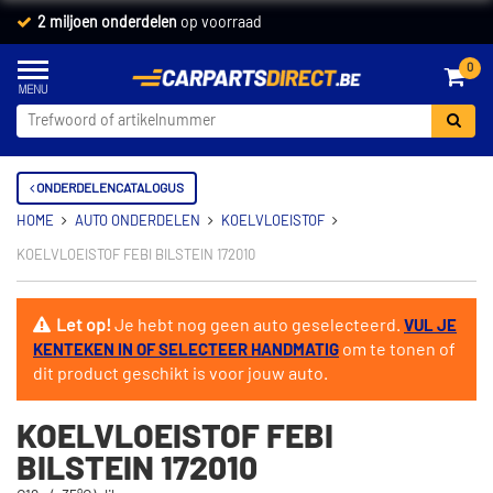
2 miljoen onderdelen
op voorraad
0
ONDERDELENCATALOGUS
HOME
AUTO ONDERDELEN
KOELVLOEISTOF
KOELVLOEISTOF FEBI BILSTEIN 172010
Let op!
Je hebt nog geen auto geselecteerd.
VUL JE
om te tonen of
KENTEKEN IN OF SELECTEER HANDMATIG
dit product geschikt is voor jouw auto.
KOELVLOEISTOF FEBI
BILSTEIN 172010