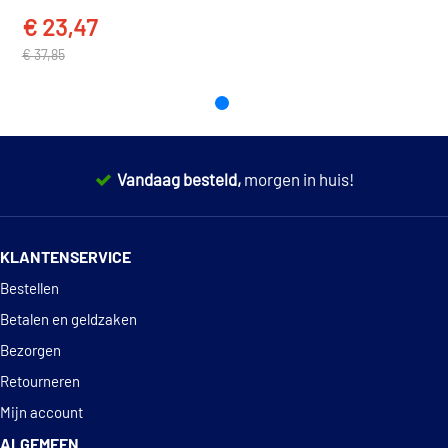
STJLR 651.5003
€ 23,47
TOON MEER
Vaico V60-0482
€ 37,85
VW TL 774-F
Valeo 820699
Valeo 820700
Vandaag besteld,
morgen in huis!
Valeo 820705
14 dagen
100% retourgarantie
Valeo 820871
KLANTENSERVICE
Deskundig
advies
Bestellen
Betalen en geldzaken
Bezorgen
Retourneren
Mijn account
ALGEMEEN