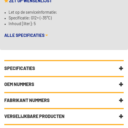
ZET OP WENSENLIJST
Let op de serviceinformatie:
Specificatie: G12+ (-35°C)
Inhoud [liter]: 5
ALLE SPECIFICATIES
SPECIFICATIES
Fabrikantcode
172010
OEM NUMMERS
Merk
Febi Bilstein
Volkswagen
FABRIKANT NUMMERS
Volkswagen
G 012 A8F A1
Categorie
Koelvloeistof
Volkswagen
G 012 A8F A1 S2
BMW GS 94000
VERGELIJKBARE PRODUCTEN
Bekijk meer
Febi Bilstein Koelvloeistof
CUMMINS CES 14439
Let op de serviceinformatie