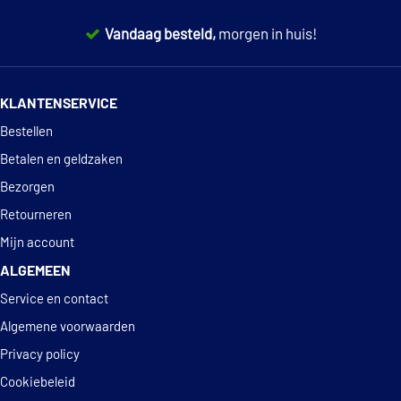
Vandaag besteld,
morgen in huis!
Hutchinson K590509
14 dagen
100% retourgarantie
Jp Group 1140605900
KLANTENSERVICE
Deskundig
advies
Bestellen
Kawe 8500 29891
Betalen en geldzaken
Malo 17438
Bezorgen
Retourneren
Metzger 52063208
Mijn account
ALGEMEEN
€ 3,59
Meyle 100 411 0046
Service en contact
€ 23,11
Meyle 100 615 0023
Algemene voorwaarden
Privacy policy
€ 3,51
Moog AU-SB-7912
Cookiebeleid