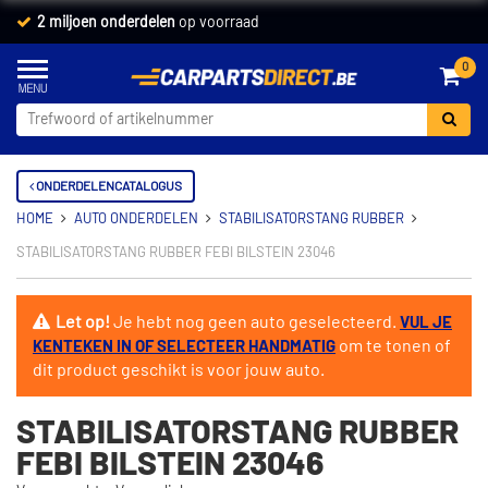
2 miljoen onderdelen
op voorraad
0
ONDERDELENCATALOGUS
HOME
AUTO ONDERDELEN
STABILISATORSTANG RUBBER
STABILISATORSTANG RUBBER FEBI BILSTEIN 23046
Let op!
Je hebt nog geen auto geselecteerd.
VUL JE
om te tonen of
KENTEKEN IN OF SELECTEER HANDMATIG
dit product geschikt is voor jouw auto.
STABILISATORSTANG RUBBER
FEBI BILSTEIN 23046