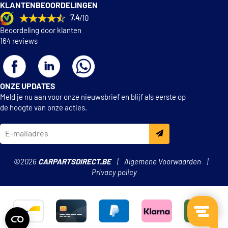
KLANTENBEOORDELINGEN
OE Germany 803161
7.4
/10
Beoordeling door klanten
Ocap 1214129
164 reviews
Optimal F8-7922
ONZE UPDATES
Original Imperium 32439
Meld je nu aan voor onze nieuwsbrief en blijf als eerste op
de hoogte van onze acties.
QH EMB7209
RTS 035-00207
©2026
CARPARTSDIRECT.BE
Algemene Voorwaarden
SKF VKDS 351027
Privacy policy
Sasic 9001740
€ 8,68
Sidem 837804