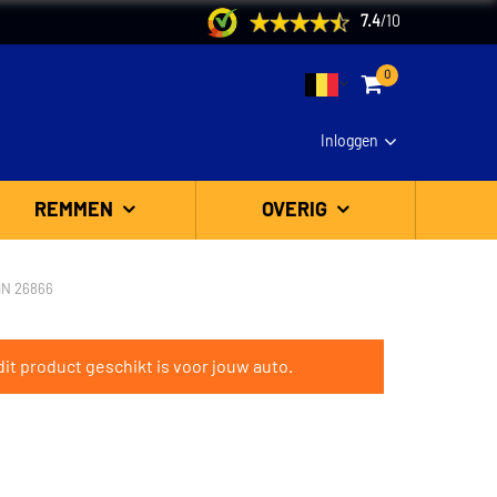
7.4
/
10
0
Inloggen
REMMEN
OVERIG
IN 26866
it product geschikt is voor jouw auto.