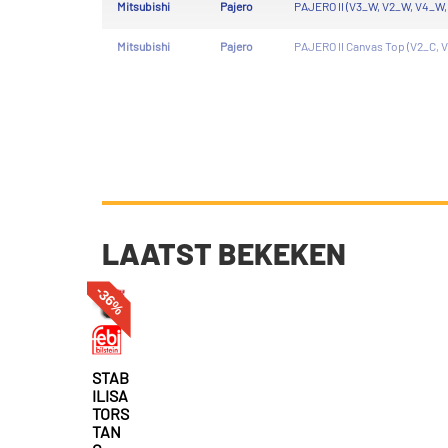
Mitsubishi
Pajero
PAJERO II (V3_W, V2_W, V4_W, 
Mitsubishi
Pajero
PAJERO II Canvas Top (V2_C, V
LAATST BEKEKEN
-36%
STAB
ILISA
TORS
TAN