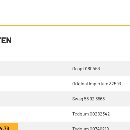
TEN
Ocap 0180466
Original Imperium 32593
Swag 55 92 6866
Tedgum 00282342
4,76
Tedgum 00746218