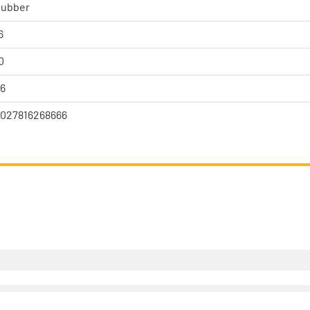
ubber
6
0
6
027816268666