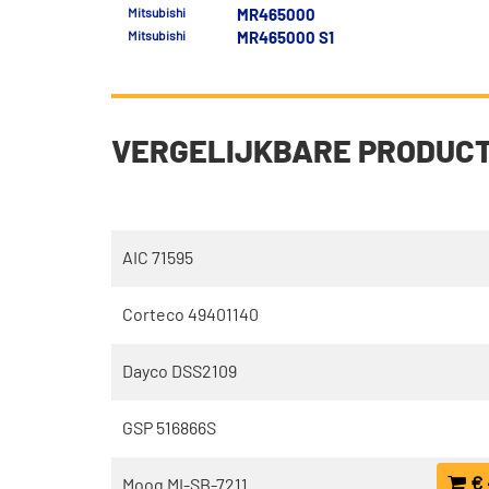
Mitsubishi
MR465000
Mitsubishi
MR465000 S1
VERGELIJKBARE PRODUC
AIC 71595
Corteco 49401140
Dayco DSS2109
GSP 516866S
€ 
Moog MI-SB-7211