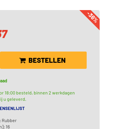
-36%
37
BESTELLEN
raad
or 18:00 besteld, binnen 2 werkdagen
ij u geleverd.
WENSENLIJST
: Rubber
]: 16