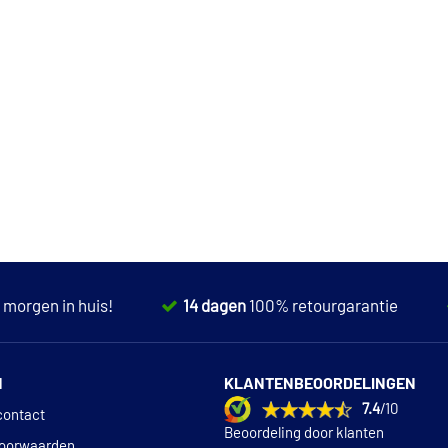
,
morgen in huis!
14 dagen
100% retourgarantie
N
KLANTENBEOORDELINGEN
7.4
/10
contact
Beoordeling door klanten
oorwaarden