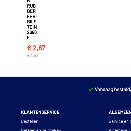
G
RUB
BER
FEBI
BILS
TEIN
2686
6
€ 2,87
€ 4,48
Vandaag besteld
KLANTENSERVICE
ALGEMEE
Bestellen
Service en 
Betalen en geldzaken
Algemene v