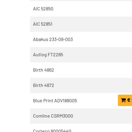
AIC 52850
AIC 52851
Abakus 233-09-003
Autlog FT2285
Birth 4862
Birth 4872
€ 
Blue Print ADV188005
Comline CSRM3000
Corteco 80005440