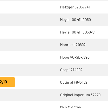
Metzger 52057741
Meyle 100 411 0050
Meyle 100 411 0050/S
Monroe L29892
Moog VO-SB-7896
Ocap 1214092
2,19
Optimal F8-6462
Original Imperium 37279
QH EMB7254