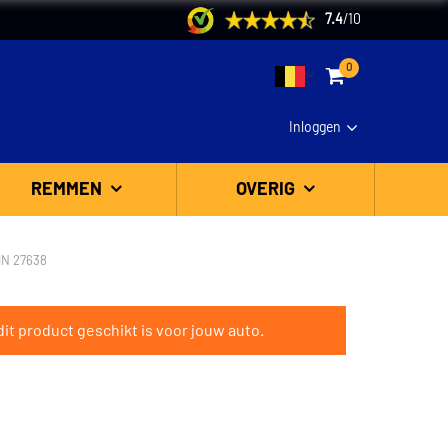
7.4
/
10
0
Inloggen
REMMEN
OVERIG
IN 27638
it product geschikt is voor jouw auto.