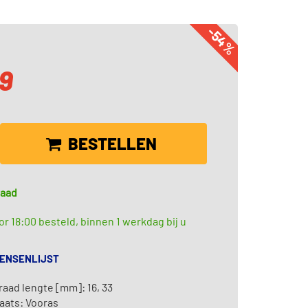
-54%
19
BESTELLEN
raad
r 18:00 besteld, binnen 1 werkdag bij u
WENSENLIJST
aad lengte [mm]: 16, 33
aats: Vooras