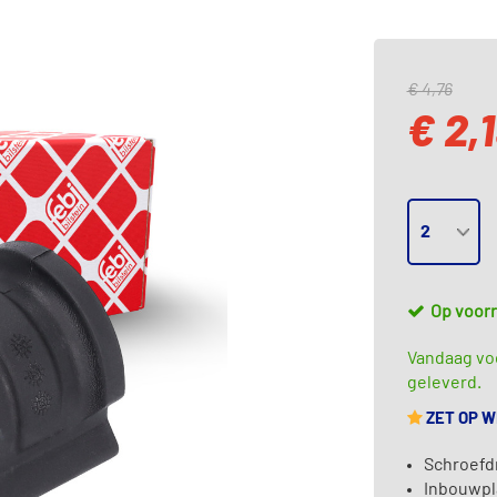
€ 4,76
€ 2,
Op voor
Vandaag voo
geleverd.
ZET OP 
Schroefdr
Inbouwpl