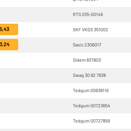
RTS 035-00146
5,43
SKF VKDS 351002
3,24
Sasic 2306017
Sidem 837803
Swag 30 92 7638
Tedgum 00638119
Tedgum 00723654
Tedgum 00727859