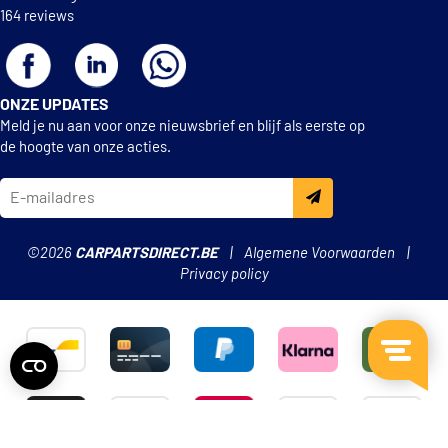
Hutchinson 125 AHPP 15
164 reviews
Hutchinson KH 146
ONZE UPDATES
Hutchinson WP0023V
Meld je nu aan voor onze nieuwsbrief en blijf als eerste op
de hoogte van onze acties.
Hutchinson WP23
IPD 14-0903
©2026
CARPARTSDIRECT.BE
Algemene Voorwaarden
LPR WP0699
Privacy policy
Lemförder 25726 01
Magneti Marelli
350981801000
Magneti Marelli