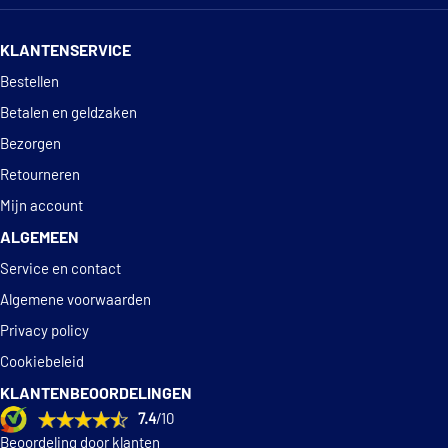
Zastava
14 dagen
100% retourgarantie
Zastava
46423351
GMB GT80290
Zastava
5973713
KLANTENSERVICE
Zastava
71713727
Deskundig
advies
Bestellen
Zastava
7640163
GMB GWFI-13A
Zastava
7691820
Betalen en geldzaken
Zastava
7715242
€ 13,23
Gates 5544XS
Bezorgen
Zastava
95619217
Retourneren
€ 19,71
Gates K015544XS
Mijn account
ALGEMEEN
€ 45,63
Gates KP15544XS
Service en contact
Gates T41121
Algemene voorwaarden
Privacy policy
Gates WP0010
Cookiebeleid
KLANTENBEOORDELINGEN
€ 28,30
Graf PA286A
7.4
/10
Beoordeling door klanten