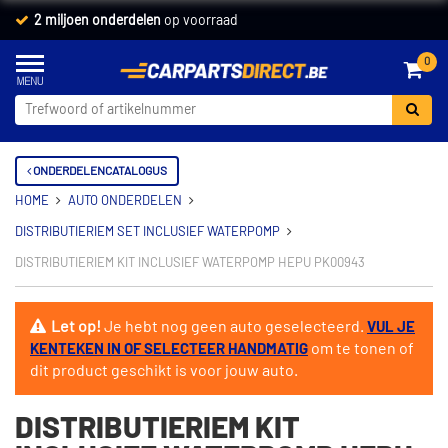
2 miljoen onderdelen
op voorraad
0
ONDERDELENCATALOGUS
HOME
AUTO ONDERDELEN
DISTRIBUTIERIEM SET INCLUSIEF WATERPOMP
DISTRIBUTIERIEM KIT INCLUSIEF WATERPOMP HEPU PK00943
Let op!
Je hebt nog geen auto geselecteerd.
VUL JE
om te tonen of
KENTEKEN IN OF SELECTEER HANDMATIG
dit product geschikt is voor jouw auto.
DISTRIBUTIERIEM KIT