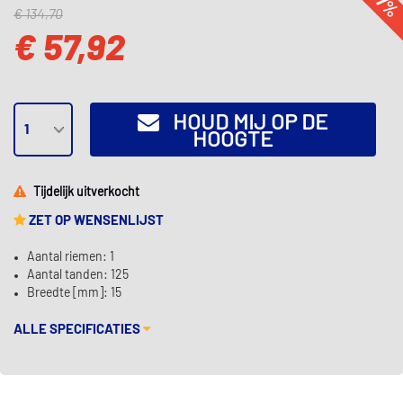
-57
€ 134,70
€ 57,92
HOUD MIJ OP DE
HOOGTE
Tijdelijk uitverkocht
ZET OP WENSENLIJST
Aantal riemen: 1
Aantal tanden: 125
Breedte [mm]: 15
ALLE SPECIFICATIES