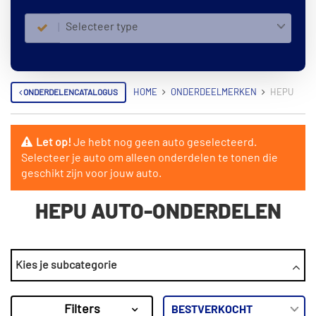
Selecteer type
ONDERDELENCATALOGUS
HOME
ONDERDEELMERKEN
HEPU
Let op!
Je hebt nog geen auto geselecteerd.
Selecteer je auto om alleen onderdelen te tonen die
geschikt zijn voor jouw auto.
HEPU AUTO-ONDERDELEN
CATEGORIEËN
Kies je subcategorie
Distributieketting kit
Distributieriem set
Filters
Distributieriem set inclusief waterpomp