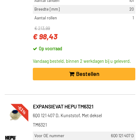
Aantal tanden
101
Breedte [mm]
20
Aantal rollen
1
€ 213,99
€ 98,43
Op voorraad
Vandaag besteld, binnen 2 werkdagen bij u geleverd.
Bestellen
-61%
EXPANSIEVAT HEPU TM6321
6Q0 121 407 D, Kunststof, Met deksel
TM6321
Voor OE nummer
6Q0 121 407 D