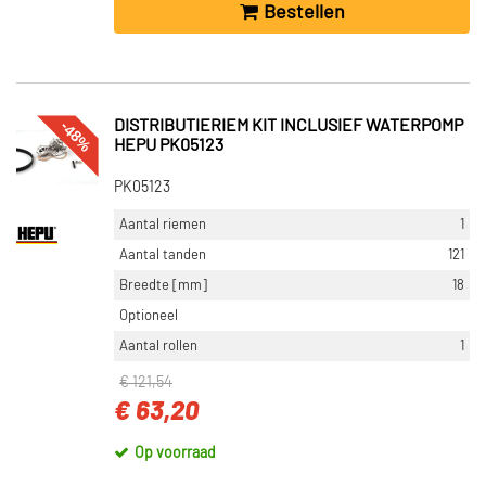
Bestellen
-48%
DISTRIBUTIERIEM KIT INCLUSIEF WATERPOMP
HEPU PK05123
PK05123
Aantal riemen
1
Aantal tanden
121
Breedte [mm]
18
Optioneel
Aantal rollen
1
€ 121,54
€ 63,20
Op voorraad