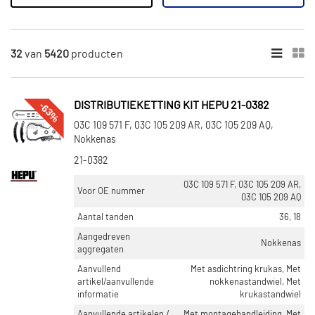
Expansievat
Koelvloeistof
Toon meer
32
van
5420
producten
×
5420
Resultaten
-63%
DISTRIBUTIEKETTING KIT HEPU 21-0382
03C 109 571 F, 03C 105 209 AR, 03C 105 209 AQ,
×
Nokkenas
CATEGORIEËN
21-0382
Waterpomp (1564)
Distributieriem kit (593)
03C 109 571 F, 03C 105 209 AR,
Voor OE nummer
03C 105 209 AQ
Distributieriem kit inclusief waterpomp (519)
Aantal tanden
36, 18
Distributieketting kit (438)
Aangedreven
Thermostaat (366)
Nokkenas
aggregaten
Toon meer
Aanvullend
Met asdichtring krukas, Met
artikel/aanvullende
nokkenastandwiel, Met
informatie
krukastandwiel
VOORRAAD
Aanvullende artikelen /
Met montagehandleiding, Met