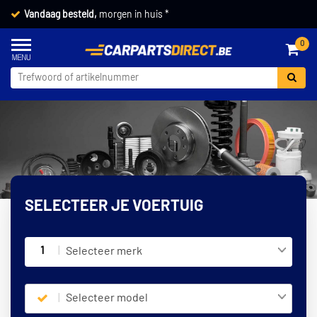
Vandaag besteld,
morgen in huis *
0
SELECTEER JE VOERTUIG
1
Selecteer merk
Selecteer model