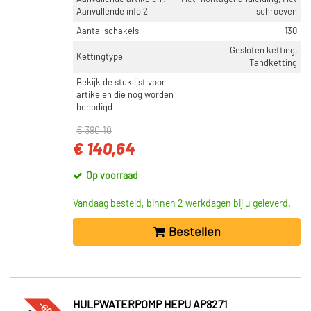
Niet op voorraad (4029)
Aanvullende info 2
schroeven
Op voorraad (1391)
Aantal schakels
130
Gesloten ketting,
Kettingtype
Tandketting
Bekijk de stuklijst voor
artikelen die nog worden
benodigd
€ 380,10
€ 140,64
Op voorraad
Vandaag besteld, binnen 2 werkdagen bij u geleverd.
Bestellen
HULPWATERPOMP HEPU AP8271