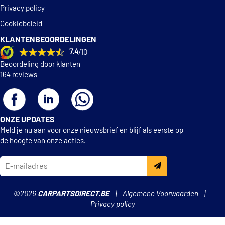
Privacy policy
GSP 530586S
Cookiebeleid
KLANTENBEOORDELINGEN
Herth+Buss Jakoparts
7.4
/10
J4420811
Beoordeling door klanten
164 reviews
Hutchinson 590121
Hutchinson 590122
ONZE UPDATES
Meld je nu aan voor onze nieuwsbrief en blijf als eerste op
Hutchinson 594166
de hoogte van onze acties.
Hutchinson 594167
Hutchinson KS 167
©2026
CARPARTSDIRECT.BE
Algemene Voorwaarden
Privacy policy
Hutchinson KS 47