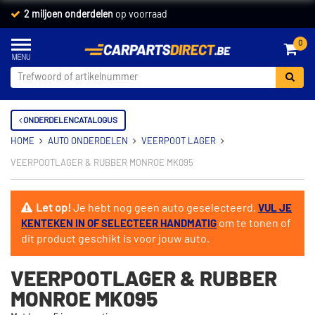
2 miljoen onderdelen
op voorraad
0
ONDERDELENCATALOGUS
HOME
AUTO ONDERDELEN
VEERPOOT LAGER
VEERPOOTLAGER & RUBBER MONROE MK095
Let op!
Je hebt nog geen auto geselecteerd.
VUL JE
om te tonen of
KENTEKEN IN OF SELECTEER HANDMATIG
dit product geschikt is voor jouw auto.
VEERPOOTLAGER & RUBBER
MONROE MK095