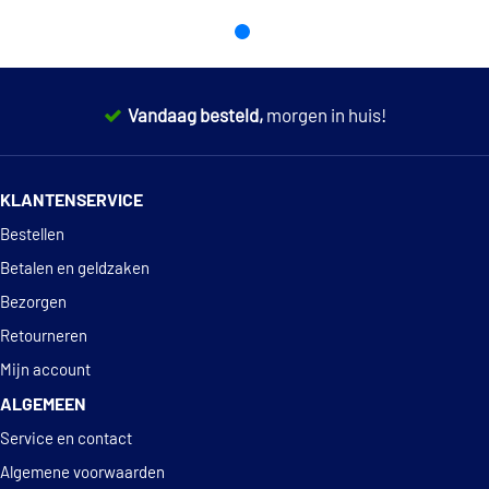
Honda
FAG 815 0138 30
Honda
51726SAA003
Honda
51726SAA013
€ 21,13
Febi Bilstein 28221
Vandaag besteld,
morgen in huis!
€ 22,95
Febi Bilstein 28222
14 dagen
100% retourgarantie
€ 30,35
Febi Bilstein 37583
KLANTENSERVICE
Deskundig
advies
Bestellen
€ 24,39
Febi Bilstein 37584
Betalen en geldzaken
€ 7,18
Febi Bilstein 37750
Bezorgen
Retourneren
GSP 513933
Mijn account
ALGEMEEN
GSP 517937
Service en contact
GSP 517937S
Algemene voorwaarden