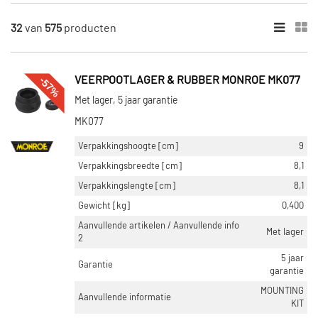
×
CATEGORIEËN
32
van
575
producten
Veerpootlager & rubber (574)
Veerpoot lager pakking (1)
-57%
VEERPOOTLAGER & RUBBER MONROE MK077
VOORRAAD
Met lager, 5 jaar garantie
Op voorraad (398)
MK077
Niet op voorraad (177)
Verpakkingshoogte [cm]
9
Verpakkingsbreedte [cm]
8,1
Verpakkingslengte [cm]
8,1
Gewicht [kg]
0,400
Aanvullende artikelen / Aanvullende info
Met lager
2
5 jaar
Garantie
garantie
MOUNTING
Aanvullende informatie
KIT