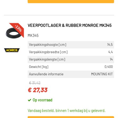
-13%
VEERPOOTLAGER & RUBBER MONROE MK345
MK345
Verpakkingshoogte [cm]
14,5
Verpakkingsbreedte [cm]
4,4
Verpakkingslengte [cm]
14
Gewicht [kg]
0,400
Aanvullende informatie
MOUNTING KIT
€ 31,42
€ 27,33
Op voorraad
Vandaag besteld, binnen 1 werkdag bij u geleverd.