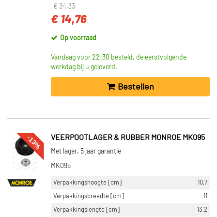
€ 34,33
€ 14,76
Op voorraad
Vandaag voor 22:30 besteld, de eerstvolgende
werkdag bij u geleverd.
Bestellen
-13%
VEERPOOTLAGER & RUBBER MONROE MK095
Met lager, 5 jaar garantie
MK095
Verpakkingshoogte [cm]
10,7
Verpakkingsbreedte [cm]
11
Verpakkingslengte [cm]
13,2