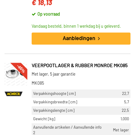
€ 18,13
Op voorraad
Vandaag besteld, binnen 1 werkdag bij u geleverd.
Aanbiedingen
-46%
VEERPOOTLAGER & RUBBER MONROE MK085
Met lager, 5 jaar garantie
MK085
Verpakkingshoogte [cm]
22,7
Verpakkingsbreedte [cm]
5,7
Verpakkingslengte [cm]
22,5
Gewicht [kg]
1,000
Aanvullende artikelen / Aanvullende info
Met lager
2