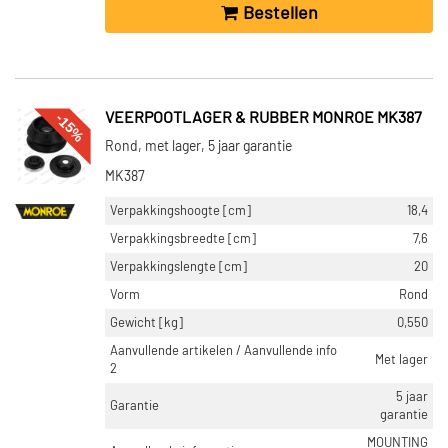
Bestellen
-15%
VEERPOOTLAGER & RUBBER MONROE MK387
Rond, met lager, 5 jaar garantie
MK387
Verpakkingshoogte [cm]
18,4
Verpakkingsbreedte [cm]
7,6
Verpakkingslengte [cm]
20
Vorm
Rond
Gewicht [kg]
0,550
Aanvullende artikelen / Aanvullende info
Met lager
2
5 jaar
Garantie
garantie
MOUNTING