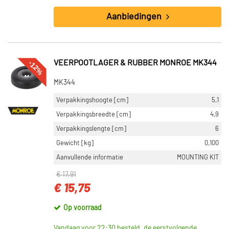
Aanbiedingen
-12%
VEERPOOTLAGER & RUBBER MONROE MK344
MK344
Verpakkingshoogte [cm]
5,1
Verpakkingsbreedte [cm]
4,9
Verpakkingslengte [cm]
6
Gewicht [kg]
0,100
Aanvullende informatie
MOUNTING KIT
€ 17,91
€ 15,75
Op voorraad
Vandaag voor 22:30 besteld, de eerstvolgende