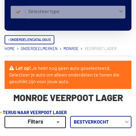
Selecteer type
ONDERDELENCATALOGUS
HOME
ONDERDEELMERKEN
MONROE
VEERPOOT LAGER
Let op!
Je hebt nog geen auto geselecteerd.
Selecteer je auto om alleen onderdelen te tonen die
geschikt zijn voor jouw auto.
MONROE VEERPOOT LAGER
TERUG NAAR VEERPOOT LAGER
Filters
575
Resultaten