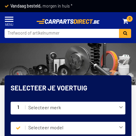
Vandaag besteld,
morgen in huis *
0
SELECTEER JE VOERTUIG
1
Selecteer merk
Selecteer model