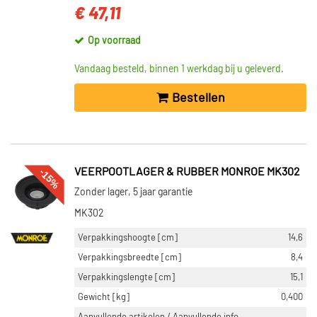
€ 47,11
Op voorraad
Vandaag besteld, binnen 1 werkdag bij u geleverd.
Bestellen
-15%
VEERPOOTLAGER & RUBBER MONROE MK302
Zonder lager, 5 jaar garantie
MK302
Verpakkingshoogte [cm]
14,6
Verpakkingsbreedte [cm]
8,4
Verpakkingslengte [cm]
15,1
Gewicht [kg]
0,400