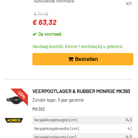
Aanvullende informatie
KIT
€ 74,49
€ 63,32
Op voorraad
Vandaag besteld, binnen 1 werkdag bij u geleverd.
Bestellen
-15%
VEERPOOTLAGER & RUBBER MONROE MK393
Zonder lager, 5 jaar garantie
MK393
Verpakkingshoogte [cm]
14,3
Verpakkingsbreedte [cm]
4,1
Verpakkingslengte [cm]
14,3