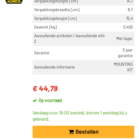
Verpakkingshoogte [cm]
14,7
Verpakkingsbreedte [cm]
8,7
Verpakkingslengte [cm]
15,4
Gewicht [kg]
0,400
Aanvullende artikelen / Aanvullende info
Met lager
2
5 jaar
Garantie
garantie
MOUNTING
Aanvullende informatie
KIT
€ 44,79
Op voorraad
Vandaag voor 16:00 besteld, binnen 1 werkdag bij u
geleverd.
Bestellen