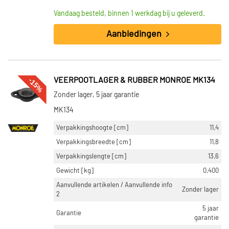
Vandaag besteld, binnen 1 werkdag bij u geleverd.
Aanbiedingen
-15%
VEERPOOTLAGER & RUBBER MONROE MK134
Zonder lager, 5 jaar garantie
MK134
Verpakkingshoogte [cm]
11,4
Verpakkingsbreedte [cm]
11,8
Verpakkingslengte [cm]
13,6
Gewicht [kg]
0,400
Aanvullende artikelen / Aanvullende info
Zonder lager
2
5 jaar
Garantie
garantie