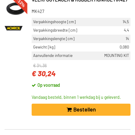
-12%
VEERPOOTLAGER & RUBBER MONROE MK427
MK427
Verpakkingshoogte [cm]
14,5
Verpakkingsbreedte [cm]
4,4
Verpakkingslengte [cm]
14
Gewicht [kg]
0,080
Aanvullende informatie
MOUNTING KIT
€ 34,36
€ 30,24
Op voorraad
Vandaag besteld, binnen 1 werkdag bij u geleverd.
Bestellen