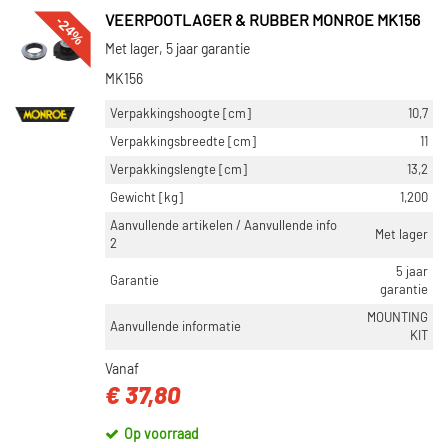
-24%
VEERPOOTLAGER & RUBBER MONROE MK156
Met lager, 5 jaar garantie
MK156
Verpakkingshoogte [cm]
10,7
Verpakkingsbreedte [cm]
11
Verpakkingslengte [cm]
13,2
Gewicht [kg]
1,200
Aanvullende artikelen / Aanvullende info
Met lager
2
5 jaar
Garantie
garantie
MOUNTING
Aanvullende informatie
KIT
Vanaf
€ 37,80
Op voorraad