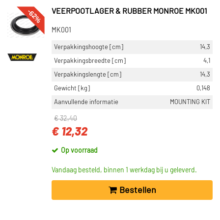
-62%
VEERPOOTLAGER & RUBBER MONROE MK001
MK001
Verpakkingshoogte [cm]
14,3
Verpakkingsbreedte [cm]
4,1
Verpakkingslengte [cm]
14,3
Gewicht [kg]
0,148
Aanvullende informatie
MOUNTING KIT
€ 32,40
€ 12,32
Op voorraad
Vandaag besteld, binnen 1 werkdag bij u geleverd.
Bestellen