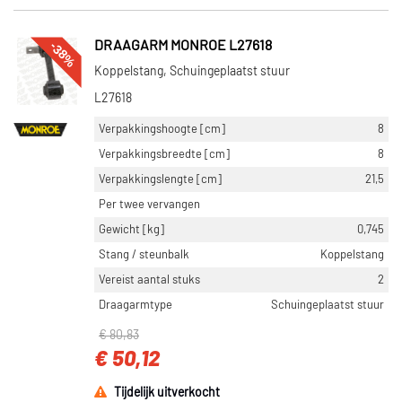
-38%
DRAAGARM MONROE L27618
Koppelstang, Schuingeplaatst stuur
L27618
Verpakkingshoogte [cm]
8
Verpakkingsbreedte [cm]
8
Verpakkingslengte [cm]
21,5
Per twee vervangen
Gewicht [kg]
0,745
Stang / steunbalk
Koppelstang
Vereist aantal stuks
2
Draagarmtype
Schuingeplaatst stuur
€ 80,83
€ 50,12
Tijdelijk uitverkocht