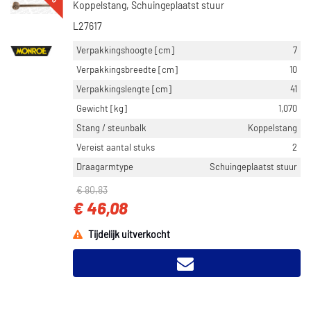
Koppelstang, Schuingeplaatst stuur
L27617
Verpakkingshoogte [cm]
7
Verpakkingsbreedte [cm]
10
Verpakkingslengte [cm]
41
Gewicht [kg]
1,070
Stang / steunbalk
Koppelstang
Vereist aantal stuks
2
Draagarmtype
Schuingeplaatst stuur
€ 80,83
€ 46,08
Tijdelijk uitverkocht