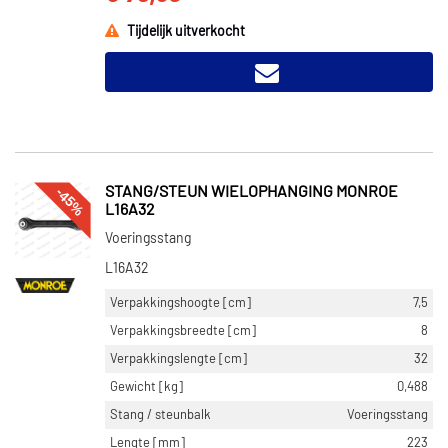
Tijdelijk uitverkocht
-45%
STANG/STEUN WIELOPHANGING MONROE
L16A32
Voeringsstang
L16A32
Verpakkingshoogte [cm]
7,5
Verpakkingsbreedte [cm]
8
Verpakkingslengte [cm]
32
Gewicht [kg]
0,488
Stang / steunbalk
Voeringsstang
Lengte [mm]
223