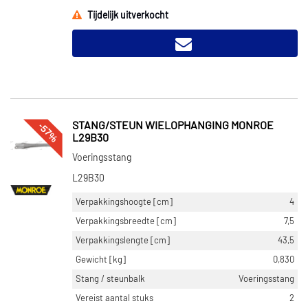
Tijdelijk uitverkocht
-57%
STANG/STEUN WIELOPHANGING MONROE
L29B30
Voeringsstang
L29B30
Verpakkingshoogte [cm]
4
Verpakkingsbreedte [cm]
7,5
Verpakkingslengte [cm]
43,5
Gewicht [kg]
0,830
Stang / steunbalk
Voeringsstang
Vereist aantal stuks
2