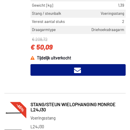
Gewicht [kg]
1,39
Stang / steunbalk
Voeringsstang
Vereist aantal stuks
2
Draagarmtype
Driehoeksdraagarm
€ 208,72
€ 50,09
Tijdelijk uitverkocht
-46%
STANG/STEUN WIELOPHANGING MONROE
L24J30
Voeringsstang
L24J30