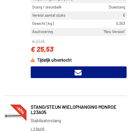
Stang / steunbalk
Duwstang
Vereist aantal stuks
6
Gewicht [kg]
0,303
Asuitvoering
"Neu Version"
€ 27,16
€ 25,53
Tijdelijk uitverkocht
-40%
STANG/STEUN WIELOPHANGING MONROE
L23A05
Stabilisatorstang
L23A05