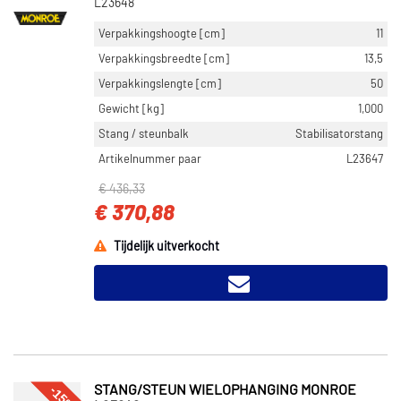
L23648
Verpakkingshoogte [cm]
11
Verpakkingsbreedte [cm]
13,5
Verpakkingslengte [cm]
50
Gewicht [kg]
1,000
Stang / steunbalk
Stabilisatorstang
Artikelnummer paar
L23647
€ 436,33
€ 370,88
Tijdelijk uitverkocht
-15%
STANG/STEUN WIELOPHANGING MONROE