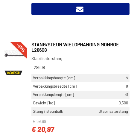
-65%
STANG/STEUN WIELOPHANGING MONROE
L28608
Stabilisatorstang
L28608
Verpakkingshoogte [cm]
4
Verpakkingsbreedte [cm]
8
Verpakkingslengte [cm]
31
Gewicht [kg]
0,500
Stang / steunbalk
Stabilisatorstang
€ 59,89
€ 20,97