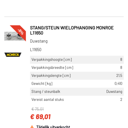
STANG/STEUN WIELOPHANGING MONROE
-8%
L11650
Duwstang
L11650
Verpakkingshoogte [cm]
8
Verpakkingsbreedte [cm]
8
Verpakkingslengte [cm]
21,5
Gewicht [kg]
0,410
Stang / steunbalk
Duwstang
Vereist aantal stuks
2
€ 75,01
€ 69,01
Tijdelijk uitverkocht