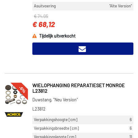
Asuitvoering
"Alte Version"
€ 74,05
€ 68,12
Tijdelijk uitverkocht
WIELOPHANGING REPARATIESET MONROE
-6%
L23812
Duwstang, "Neu Version"
L23812
Verpakkingshoogte [cm]
6
Verpakkingsbreedte [cm]
6
Verpakkingslengte [cm]
11