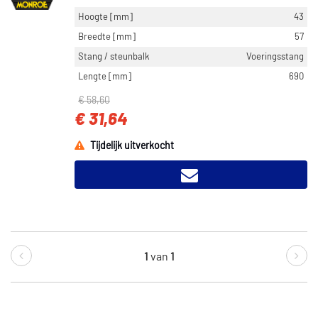
Hoogte [mm]
43
Breedte [mm]
57
Stang / steunbalk
Voeringsstang
Lengte [mm]
690
€ 58,60
€ 31,64
Tijdelijk uitverkocht
1
van
1