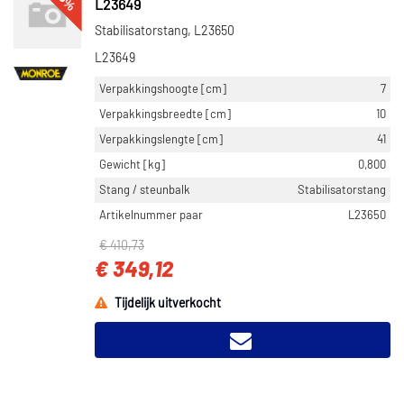
L23649
Stabilisatorstang, L23650
L23649
Verpakkingshoogte [cm]
7
Verpakkingsbreedte [cm]
10
Verpakkingslengte [cm]
41
Gewicht [kg]
0,800
Stang / steunbalk
Stabilisatorstang
Artikelnummer paar
L23650
€ 410,73
€ 349,12
Tijdelijk uitverkocht