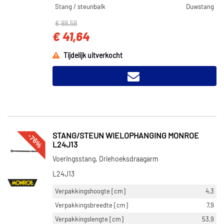
Stang / steunbalk
Duwstang
€ 88,58
€ 41,64
Tijdelijk uitverkocht
-76%
STANG/STEUN WIELOPHANGING MONROE
L24J13
Voeringsstang, Driehoeksdraagarm
L24J13
Verpakkingshoogte [cm]
4,3
Verpakkingsbreedte [cm]
7,9
Verpakkingslengte [cm]
53,9