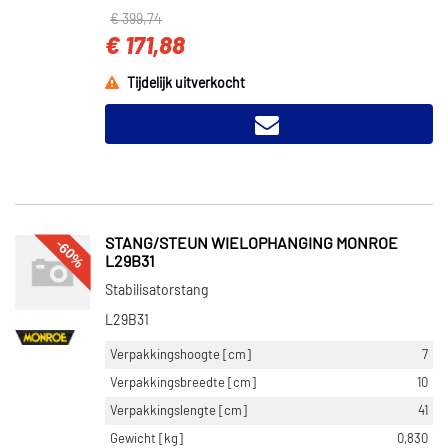
€ 399,74
€ 171,88
Tijdelijk uitverkocht
-60%
STANG/STEUN WIELOPHANGING MONROE
L29B31
Stabilisatorstang
L29B31
Verpakkingshoogte [cm]
7
Verpakkingsbreedte [cm]
10
Verpakkingslengte [cm]
41
Gewicht [kg]
0,830