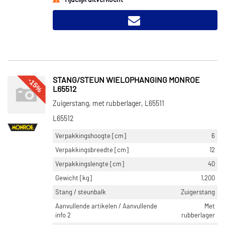
Tijdelijk uitverkocht
-15%
STANG/STEUN WIELOPHANGING MONROE
L65512
Zuigerstang, met rubberlager, L65511
L65512
Verpakkingshoogte [cm]
6
Verpakkingsbreedte [cm]
12
Verpakkingslengte [cm]
40
Gewicht [kg]
1,200
Stang / steunbalk
Zuigerstang
Aanvullende artikelen / Aanvullende
Met
info 2
rubberlager