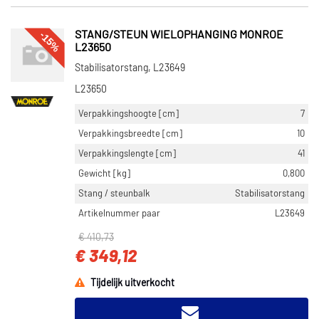
-15%
STANG/STEUN WIELOPHANGING MONROE
L23650
Stabilisatorstang, L23649
L23650
Verpakkingshoogte [cm]
7
Verpakkingsbreedte [cm]
10
Verpakkingslengte [cm]
41
Gewicht [kg]
0,800
Stang / steunbalk
Stabilisatorstang
Artikelnummer paar
L23649
€ 410,73
€ 349,12
Tijdelijk uitverkocht