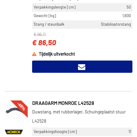
Verpakkingslengte [cm]
50
Gewicht [kg]
1,600
Stang / steunbalk
Stabilisatorstang
€ 96,11
€ 86,50
Tijdelijk uitverkocht
-48%
DRAAGARM MONROE L42528
Duwstang, met rubberlager, Schuingeplaatst stuur
L42528
Verpakkingshoogte [cm]
11