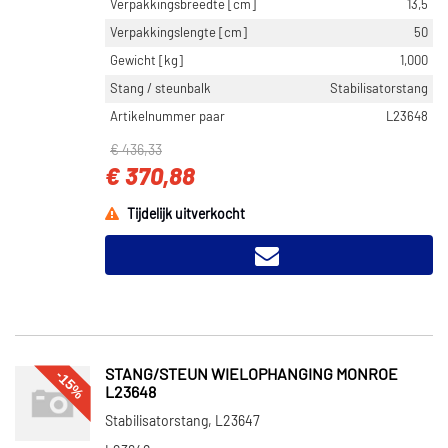
Verpakkingsbreedte [cm]
13,5
Verpakkingslengte [cm]
50
Gewicht [kg]
1,000
Stang / steunbalk
Stabilisatorstang
Artikelnummer paar
L23648
€ 436,33
€ 370,88
Tijdelijk uitverkocht
-15%
STANG/STEUN WIELOPHANGING MONROE
L23648
Stabilisatorstang, L23647