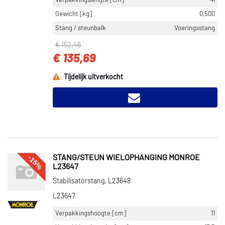
Verpakkingslengte [cm]
41
Gewicht [kg]
0,500
Stang / steunbalk
Voeringsstang
€ 152,46
€ 135,69
Tijdelijk uitverkocht
-15%
STANG/STEUN WIELOPHANGING MONROE
L23647
Stabilisatorstang, L23648
L23647
Verpakkingshoogte [cm]
11