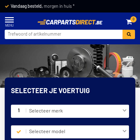
Vandaag besteld,
morgen in huis *
0
SELECTEER JE VOERTUIG
1
Selecteer merk
Selecteer model