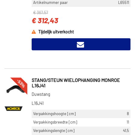
Artikelnummer paar
L65511
€ 367,57
€ 312,43
Tijdelijk uitverkocht
-53%
STANG/STEUN WIELOPHANGING MONROE
L16J41
Duwstang
L16J41
Verpakkingshoogte [cm]
8
Verpakkingsbreedte [cm]
11
Verpakkingslengte [cm]
41,5