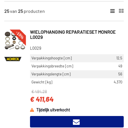
×
CATEGORIEËN
25
van
25
producten
Stang/Steun wielophanging (22)
Wielophanging reparatieset (3)
-15%
WIELOPHANGING REPARATIESET MONROE
L0029
STANG / STEUNBALK
Stabilisatorstang (10)
L0029
Voeringsstang (5)
Verpakkingshoogte [cm]
12,5
Duwstang (3)
Verpakkingsbreedte [cm]
49
Zuigerstang (2)
Verpakkingslengte [cm]
56
Koppelstang (2)
Gewicht [kg]
4,370
€ 484,28
€ 411,64
Tijdelijk uitverkocht