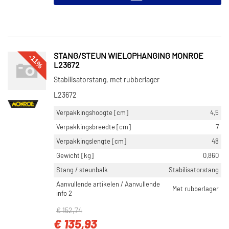
STANG/STEUN WIELOPHANGING MONROE
-11%
L23672
Stabilisatorstang, met rubberlager
L23672
Verpakkingshoogte [cm]
4,5
Verpakkingsbreedte [cm]
7
Verpakkingslengte [cm]
48
Gewicht [kg]
0,860
Stang / steunbalk
Stabilisatorstang
Aanvullende artikelen / Aanvullende
Met rubberlager
info 2
€ 152,74
€ 135,93