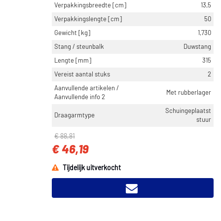
Verpakkingsbreedte [cm]
13,5
Verpakkingslengte [cm]
50
Gewicht [kg]
1,730
Stang / steunbalk
Duwstang
Lengte [mm]
315
Vereist aantal stuks
2
Aanvullende artikelen /
Met rubberlager
Aanvullende info 2
Schuingeplaatst
Draagarmtype
stuur
€ 88,81
€ 46,19
Tijdelijk uitverkocht