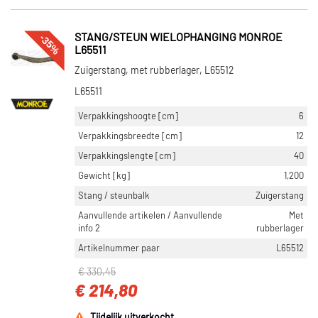
-35%
STANG/STEUN WIELOPHANGING MONROE
L65511
Zuigerstang, met rubberlager, L65512
L65511
Verpakkingshoogte [cm]
6
Verpakkingsbreedte [cm]
12
Verpakkingslengte [cm]
40
Gewicht [kg]
1,200
Stang / steunbalk
Zuigerstang
Aanvullende artikelen / Aanvullende
Met
info 2
rubberlager
Artikelnummer paar
L65512
€ 330,45
€ 214,80