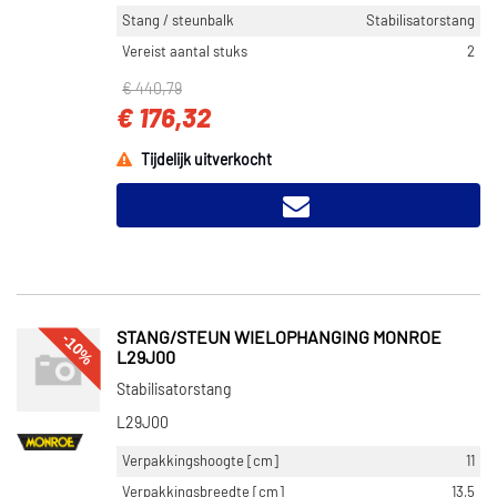
Stang / steunbalk
Stabilisatorstang
Vereist aantal stuks
2
€ 440,79
€ 176,32
Tijdelijk uitverkocht
-10%
STANG/STEUN WIELOPHANGING MONROE
L29J00
Stabilisatorstang
L29J00
Verpakkingshoogte [cm]
11
Verpakkingsbreedte [cm]
13,5