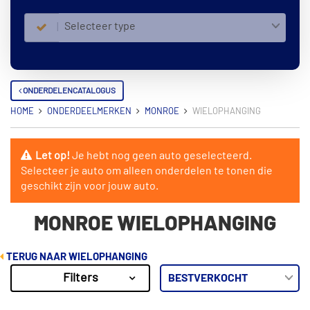
Selecteer type
ONDERDELENCATALOGUS
HOME
ONDERDEELMERKEN
MONROE
WIELOPHANGING
Let op!
Je hebt nog geen auto geselecteerd.
Selecteer je auto om alleen onderdelen te tonen die
geschikt zijn voor jouw auto.
MONROE WIELOPHANGING
TERUG NAAR WIELOPHANGING
Filters
25
Resultaten