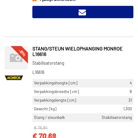
STANG/STEUN WIELOPHANGING MONROE
-8%
L16616
Stabilisatorstang
L16616
Verpakkingshoogte [cm]
4
Verpakkingsbreedte [cm]
8
Verpakkingslengte [cm]
31
Gewicht [kg]
1,300
Stang / steunbalk
Stabilisatorstang
€ 76,84
€ 70,69