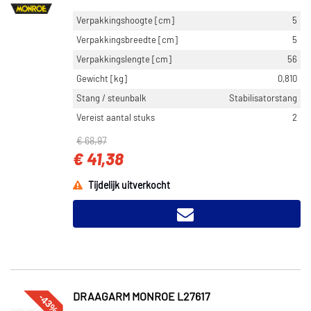
Verpakkingshoogte [cm]
5
Verpakkingsbreedte [cm]
5
Verpakkingslengte [cm]
56
Gewicht [kg]
0,810
Stang / steunbalk
Stabilisatorstang
Vereist aantal stuks
2
€ 68,97
€ 41,38
Tijdelijk uitverkocht
-43%
DRAAGARM MONROE L27617