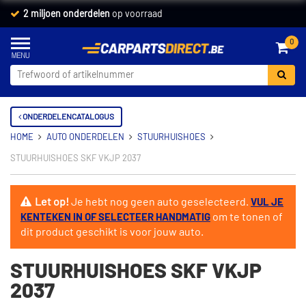
2 miljoen onderdelen
op voorraad
0
ONDERDELENCATALOGUS
HOME
AUTO ONDERDELEN
STUURHUISHOES
STUURHUISHOES SKF VKJP 2037
Let op!
Je hebt nog geen auto geselecteerd.
VUL JE
om te tonen of
KENTEKEN IN OF SELECTEER HANDMATIG
dit product geschikt is voor jouw auto.
STUURHUISHOES SKF VKJP
2037