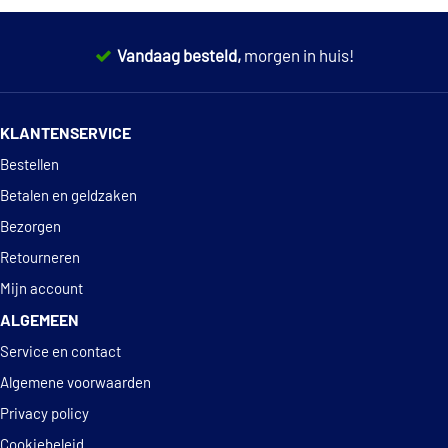
Spidan 83504
Vandaag besteld,
morgen in huis!
€ 4,27
Swag 30 80 0053
14 dagen
100% retourgarantie
Triscan 8500 29012
KLANTENSERVICE
Deskundig
advies
Bestellen
Betalen en geldzaken
Bezorgen
Retourneren
Mijn account
ALGEMEEN
Service en contact
Algemene voorwaarden
Privacy policy
Cookiebeleid