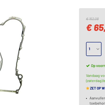
€ 152,08
€ 65
Op voor
Vandaag vo
(zaterdag) b
ZET OP 
Aanvullen
toebeho