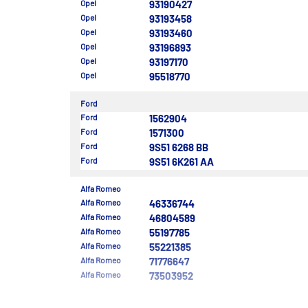
Opel
93190427
Opel
93193458
Opel
93193460
Opel
93196893
Opel
93197170
Opel
95518770
Ford
Ford
1562904
Ford
1571300
Ford
9S51 6268 BB
Ford
9S51 6K261 AA
Alfa Romeo
Alfa Romeo
46336744
Alfa Romeo
46804589
Alfa Romeo
55197785
Alfa Romeo
55221385
Alfa Romeo
71776647
Alfa Romeo
73503952