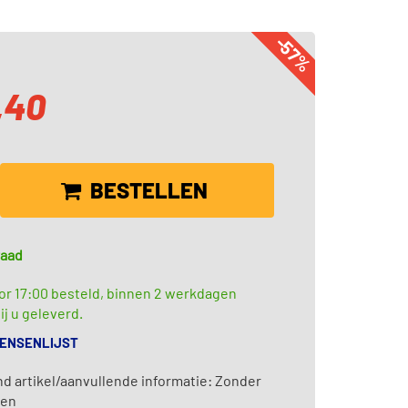
-57%
,40
BESTELLEN
raad
or 17:00 besteld, binnen 2 werkdagen
ij u geleverd.
WENSENLIJST
d artikel/aanvullende informatie: Zonder
ren