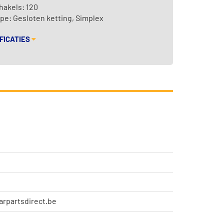
hakels: 120
pe: Gesloten ketting, Simplex
FICATIES
Carpartsdirect.be