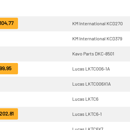
104,77
KM International KCD270
KM International KCD379
Kavo Parts DKC-8501
99,95
Lucas LKTC006-1A
Lucas LKTC006X1A
Lucas LKTC6
202,81
Lucas LKTC6-1
Lucas LKTC6X7