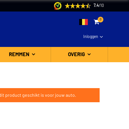
7.4
/
10
0
Inloggen
REMMEN
OVERIG
it product geschikt is voor jouw auto.