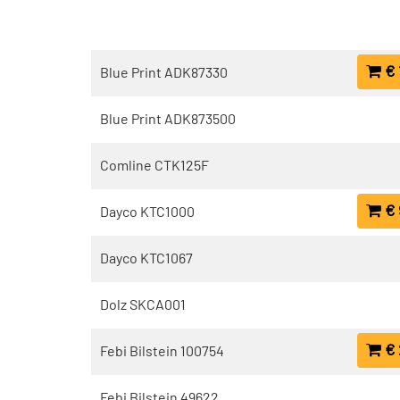
€ 
Blue Print ADK87330
Blue Print ADK873500
Comline CTK125F
€ 
Dayco KTC1000
Dayco KTC1067
Dolz SKCA001
€ 
Febi Bilstein 100754
Febi Bilstein 49622