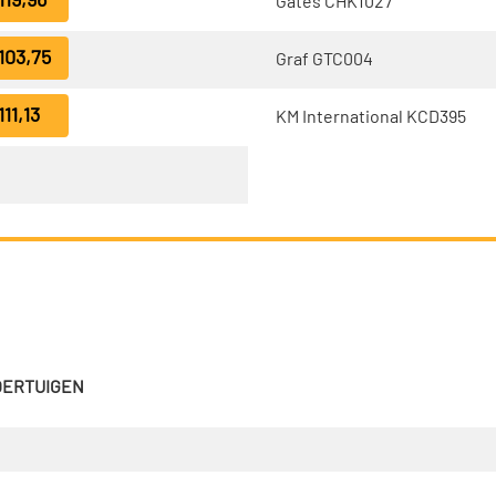
119,96
Gates CHK1027
103,75
Graf GTC004
11,13
KM International KCD395
VOERTUIGEN