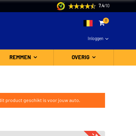
7.4
/
10
0
Inloggen
REMMEN
OVERIG
it product geschikt is voor jouw auto.