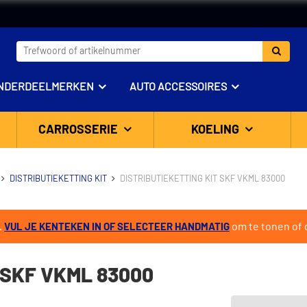
NDERDEELMERKEN
AUTO ACCESSOIRES
CARROSSERIE
KOELING
DISTRIBUTIEKETTING KIT
DISTRIBUTIEKETTING KIT SKF VKML 83000
.
om te tonen of d
VUL JE KENTEKEN IN OF SELECTEER HANDMATIG
 SKF VKML 83000