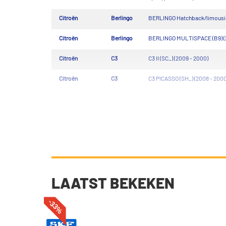
Citroën
Berlingo
BERLINGO Hatchback/limousine
Citroën
Berlingo
BERLINGO MULTISPACE (B9) (
Citroën
C3
C3 II (SC_) (2009 - 2000)
Citroën
C3
C3 PICASSO (SH_) (2008 - 2000
LAATST BEKEKEN
-33%