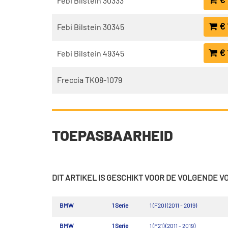
€ 
Febi Bilstein 30333
€ 
Febi Bilstein 30345
€ 1
Febi Bilstein 49345
Freccia TK08-1079
TOEPASBAARHEID
DIT ARTIKEL IS GESCHIKT VOOR DE VOLGENDE 
BMW
1 Serie
1 (F20) (2011 - 2019)
BMW
1 Serie
1 (F21) (2011 - 2019)