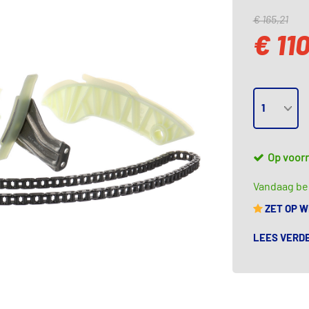
€ 165,21
€ 11
Op voor
Vandaag bes
ZET OP 
LEES VERD