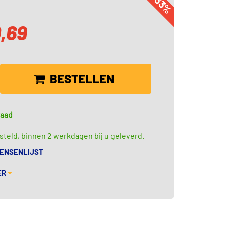
-33%
0,69
BESTELLEN
raad
teld, binnen 2 werkdagen bij u geleverd.
WENSENLIJST
ER