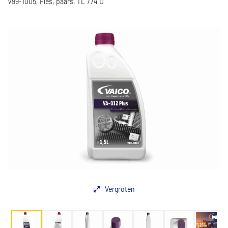
V99-1005, Fles, paars, TL 774 D
Vergroten