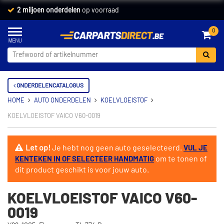
2 miljoen onderdelen
op voorraad
0
ONDERDELENCATALOGUS
HOME
AUTO ONDERDELEN
KOELVLOEISTOF
KOELVLOEISTOF VAICO V60-0019
Let op!
Je hebt nog geen auto geselecteerd.
VUL JE
om te tonen of
KENTEKEN IN OF SELECTEER HANDMATIG
dit product geschikt is voor jouw auto.
KOELVLOEISTOF VAICO V60-
0019