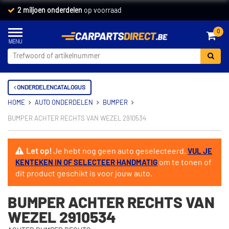
2 miljoen onderdelen
op voorraad
0
ONDERDELENCATALOGUS
HOME
AUTO ONDERDELEN
BUMPER
BUMPER ACHTER RECHTS VAN WEZEL 2910534
Let op!
Je hebt nog geen auto geselecteerd.
VUL JE
om te tonen of
KENTEKEN IN OF SELECTEER HANDMATIG
dit product geschikt is voor jouw auto.
BUMPER ACHTER RECHTS VAN
WEZEL 2910534