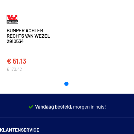
Smart
Fortwo
FORTWO Coupé (450) (2004 - 2007)
Smart
Fortwo
FORTWO Coupé (450) (2004 - 2007)
BUMPER ACHTER
RECHTS VAN WEZEL
2910534
TOON MEER
€ 51,13
€ 170,42
Vandaag besteld,
morgen in huis!
14 dagen
100% retourgarantie
KLANTENSERVICE