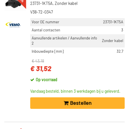
23731-1KT5A, Zonder kabel
V38-72-0347
Voor OE nummer
23731-1KT5A
Aantal contacten
3
Aanvullende artikelen / Aanvullende info
Zonder kabel
2
Inbouwdiepte [mm]
32,7
€ 43,18
€ 31,52
Op voorraad
Vandaag besteld, binnen 3 werkdagen bij u geleverd.
Bestellen