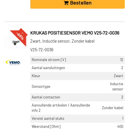
Bestellen
%
--
4
4
KRUKAS POSITIESENSOR VEMO V25-72-0036
Zwart, Inductie sensor, Zonder kabel
V25-72-0036
Nominale stroom [V]
12
Aantal aansluitingen
2
Kleur
Zwart
Inductie
Sensortype
sensor
Aantal contacten
2
Aanvullende artikelen / Aanvullende
Zonder kabel
info 2
Vereist aantal stuks
1
Weerstand [Ohm]
400