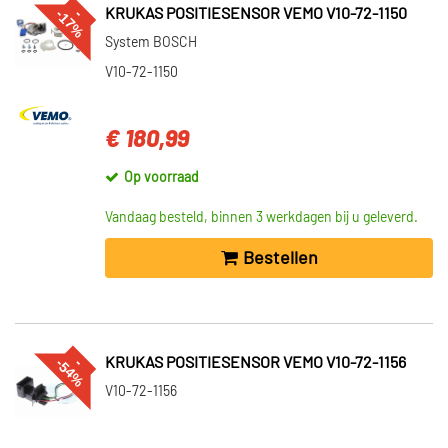
%
--
1
7
KRUKAS POSITIESENSOR VEMO V10-72-1150
System BOSCH
V10-72-1150
€ 180,99
Op voorraad
Vandaag besteld, binnen 3 werkdagen bij u geleverd.
Bestellen
%
--
5
4
KRUKAS POSITIESENSOR VEMO V10-72-1156
V10-72-1156