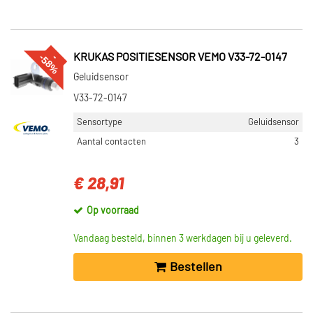
%
--
5
8
KRUKAS POSITIESENSOR VEMO V33-72-0147
Geluidsensor
V33-72-0147
Sensortype
Geluidsensor
Aantal contacten
3
€ 28,91
Op voorraad
Vandaag besteld, binnen 3 werkdagen bij u geleverd.
Bestellen