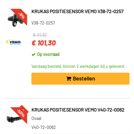
KRUKAS POSITIESENSOR VEMO V38-72-0257
-9%
V38-72-0257
€ 111,32
€ 101,30
Op voorraad
Vandaag besteld, binnen 2 werkdagen bij u geleverd.
Bestellen
%
--
5
0
KRUKAS POSITIESENSOR VEMO V40-72-0062
Ovaal
V40-72-0062