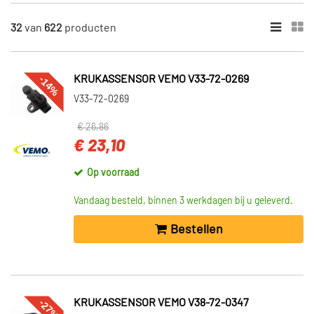
×
CATEGORIEËN
32
van
622
producten
Krukas positiesensor (622)
Nokkenas positiesensor (71)
Snelheidssensor versnellingsbak (13)
-14%
KRUKASSENSOR VEMO V33-72-0269
Toerentalsensor (12)
V33-72-0269
€ 26,86
VOORRAAD
€ 23,10
Niet op voorraad (603)
Op voorraad (19)
Op voorraad
Vandaag besteld, binnen 3 werkdagen bij u geleverd.
Bestellen
-27%
KRUKASSENSOR VEMO V38-72-0347