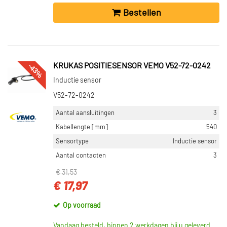
Bestellen
-43%
KRUKAS POSITIESENSOR VEMO V52-72-0242
Inductie sensor
V52-72-0242
Aantal aansluitingen
3
Kabellengte [mm]
540
Sensortype
Inductie sensor
Aantal contacten
3
€ 31,53
€ 17,97
Op voorraad
Vandaag besteld, binnen 2 werkdagen bij u geleverd.