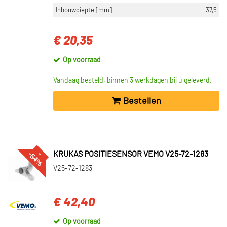
Inbouwdiepte [mm]
37,5
€ 20,35
Op voorraad
Vandaag besteld, binnen 3 werkdagen bij u geleverd.
Bestellen
%
--
5
4
KRUKAS POSITIESENSOR VEMO V25-72-1283
V25-72-1283
€ 42,40
Op voorraad