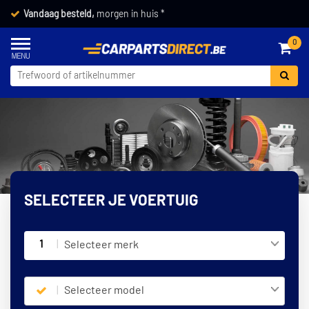
Vandaag besteld,
morgen in huis *
0
SELECTEER JE VOERTUIG
1
Selecteer merk
Selecteer model