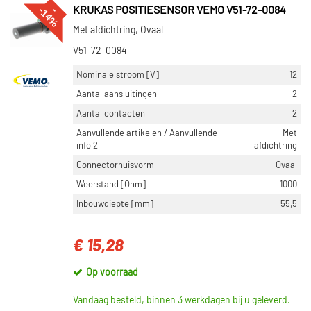
%
--
1
4
KRUKAS POSITIESENSOR VEMO V51-72-0084
Met afdichtring, Ovaal
V51-72-0084
Nominale stroom [V]
12
Aantal aansluitingen
2
Aantal contacten
2
Aanvullende artikelen / Aanvullende
Met
info 2
afdichtring
Connectorhuisvorm
Ovaal
Weerstand [Ohm]
1000
Inbouwdiepte [mm]
55,5
€ 15,28
Op voorraad
Vandaag besteld, binnen 3 werkdagen bij u geleverd.