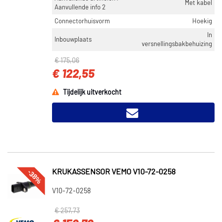
Met kabel
Aanvullende info 2
Connectorhuisvorm
Hoekig
In
Inbouwplaats
versnellingsbakbehuizing
€ 175,06
€ 122,55
Tijdelijk uitverkocht
-38%
KRUKASSENSOR VEMO V10-72-0258
V10-72-0258
€ 257,73