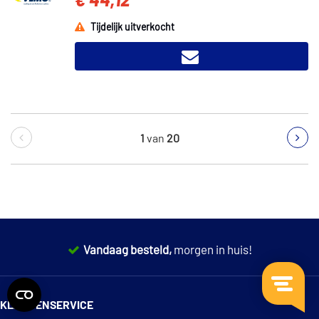
€ 44,12
Tijdelijk uitverkocht
1
van
20
Vandaag besteld,
morgen in huis!
14 dagen
100% retourgarantie
KLANTENSERVICE