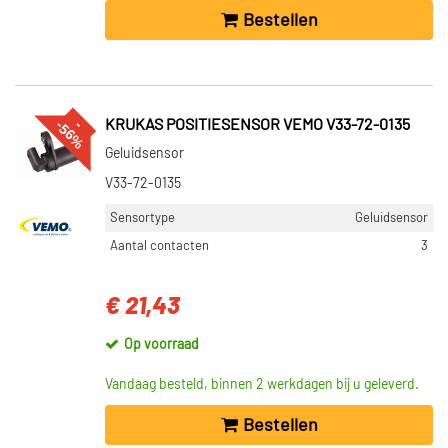
Bestellen
%
--
5
6
KRUKAS POSITIESENSOR VEMO V33-72-0135
Geluidsensor
V33-72-0135
Sensortype
Geluidsensor
Aantal contacten
3
€ 21,43
Op voorraad
Vandaag besteld, binnen 2 werkdagen bij u geleverd.
Bestellen