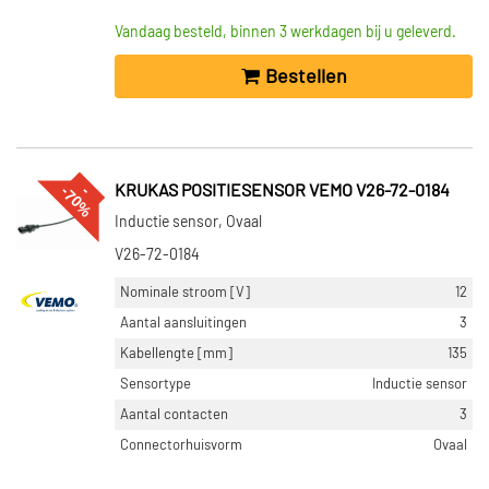
Vandaag besteld, binnen 3 werkdagen bij u geleverd.
Bestellen
%
--
7
0
KRUKAS POSITIESENSOR VEMO V26-72-0184
Inductie sensor, Ovaal
V26-72-0184
Nominale stroom [V]
12
Aantal aansluitingen
3
Kabellengte [mm]
135
Sensortype
Inductie sensor
Aantal contacten
3
Connectorhuisvorm
Ovaal