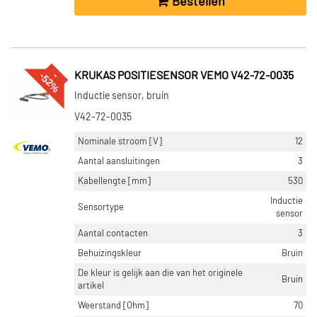
Bestellen
%
--
5
2
KRUKAS POSITIESENSOR VEMO V42-72-0035
Inductie sensor, bruin
V42-72-0035
Nominale stroom [V]
12
Aantal aansluitingen
3
Kabellengte [mm]
530
Inductie
Sensortype
sensor
Aantal contacten
3
Behuizingskleur
Bruin
De kleur is gelijk aan die van het originele
Bruin
artikel
Weerstand [Ohm]
70