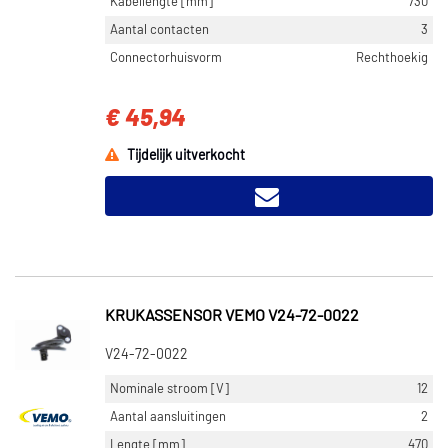
Kabellengte [mm]
730
Aantal contacten
3
Connectorhuisvorm
Rechthoekig
€ 45,94
Tijdelijk uitverkocht
KRUKASSENSOR VEMO V24-72-0022
V24-72-0022
Nominale stroom [V]
12
Aantal aansluitingen
2
Lengte [mm]
470