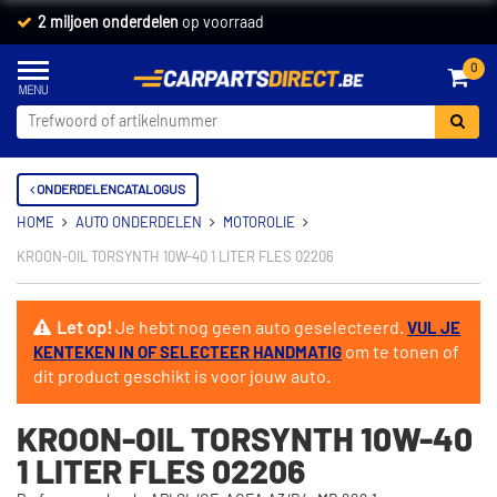
2 miljoen onderdelen
op voorraad
0
ONDERDELENCATALOGUS
HOME
AUTO ONDERDELEN
MOTOROLIE
KROON-OIL TORSYNTH 10W-40 1 LITER FLES 02206
Let op!
Je hebt nog geen auto geselecteerd.
VUL JE
om te tonen of
KENTEKEN IN OF SELECTEER HANDMATIG
dit product geschikt is voor jouw auto.
KROON-OIL TORSYNTH 10W-40
1 LITER FLES 02206