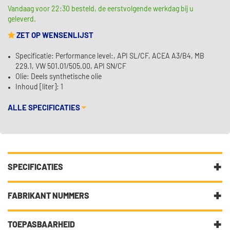
Vandaag voor 22:30 besteld, de eerstvolgende werkdag bij u
geleverd.
ZET OP WENSENLIJST
Specificatie: Performance level:, API SL/CF, ACEA A3/B4, MB
229.1, VW 501.01/505.00, API SN/CF
Olie: Deels synthetische olie
Inhoud [liter]: 1
ALLE SPECIFICATIES
SPECIFICATIES
Fabrikantcode
02206
FABRIKANT NUMMERS
Merk
Kroon Oil
10W-40
TOEPASBAARHEID