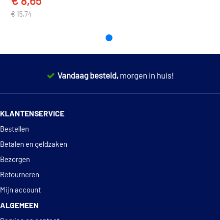
€ 8,65
TOON MEER
€ 15,74
Vandaag besteld,
morgen in huis!
14 dagen
100% retourgarantie
KLANTENSERVICE
Deskundig
advies
Bestellen
Betalen en geldzaken
Bezorgen
Retourneren
Mijn account
ALGEMEEN