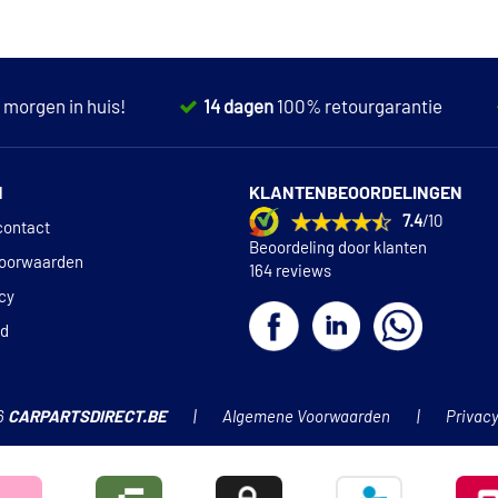
,
morgen in huis!
14 dagen
100% retourgarantie
N
KLANTENBEOORDELINGEN
7.4
/10
contact
Beoordeling door klanten
oorwaarden
164 reviews
icy
id
6
CARPARTSDIRECT.BE
Algemene Voorwaarden
Privacy