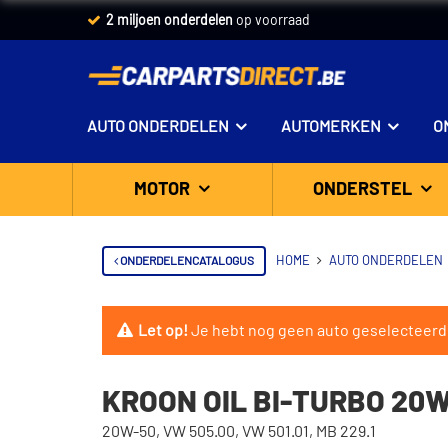
2 miljoen onderdelen
op voorraad
AUTO ONDERDELEN
AUTOMERKEN
O
MOTOR
ONDERSTEL
ONDERDELENCATALOGUS
HOME
AUTO ONDERDELEN
Let op!
Je hebt nog geen auto geselecteerd
KROON OIL BI-TURBO 20W-
20W-50, VW 505.00, VW 501.01, MB 229.1