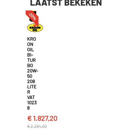
LAATST BEKEKEN
-20%
KRO
ON
OIL
BI-
TUR
BO
20W-
50
208
LITE
R
VAT
1023
8
€ 1.827,20
€ 2.284,00