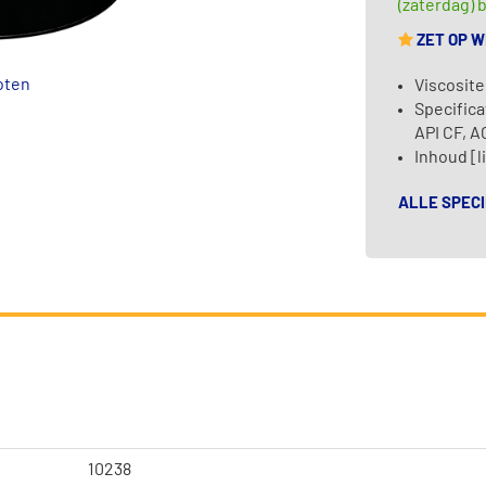
(zaterdag) b
ZET OP 
oten
Viscosite
Specifica
API CF, 
Inhoud [l
ALLE SPECI
10238