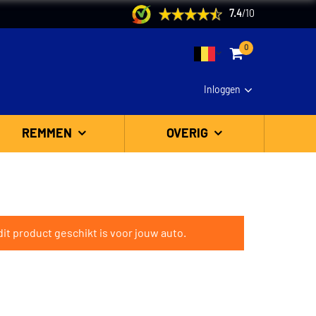
7.4
/
10
0
Inloggen
REMMEN
OVERIG
it product geschikt is voor jouw auto.