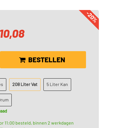
-20%
510,08
BESTELLEN
es
208 Liter Vat
5 Liter Kan
 Drum
raad
r 11:00 besteld, binnen 2 werkdagen