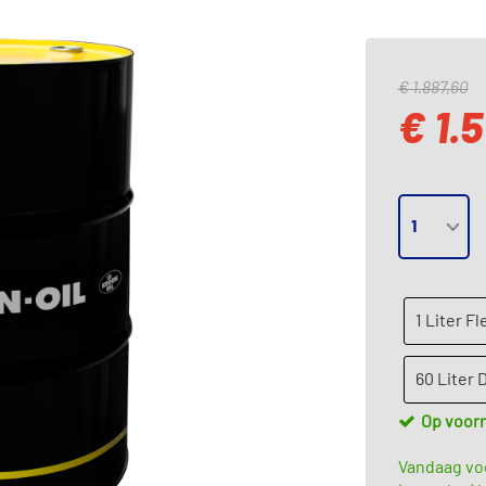
€ 1.887,60
€ 1.
1 Liter Fl
60 Liter
Op voor
Vandaag voo