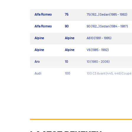
Alfa Romeo
75
75 (162_) Sedan (1985 - 1992)
Alfa Romeo
90
90 (162_) Sedan (1984 - 1987)
Alpine
Alpine
A610 (1991 - 1995)
Alpine
Alpine
V6 (1985 - 1992)
Aro
10
10 (1980 - 2006)
Audi
100
100 C3 Avant (445, 446) Coupé 