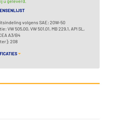
ij u geleverd.
WENSENLIJST
itsindeling volgens SAE: 20W-50
tie: VW 505.00, VW 501.01, MB 229.1, API SL,
ACEA A3/B4
iter]: 208
FICATIES