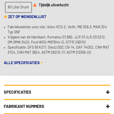
Tijdelijk uitverkocht
60 Liter Drum
ZET OP WENSENLIJST
Fabrieksadvies voor olie: Volvo VCS-2, Voith, MB 326.3, MAN 324
Typ SNF
Vrijgave van de fabrikant: Komatsu 07.892, JLR STJLR.03.5212,
GM GMW 3420, Ford WSS-M97B44-D, DTFR 29D110
Specificatie: DFS 93 K217, Deutz DQC CB-14, DAF 74002, CNH MAT
3724, CNH MAT 3624, ASTM D6210-17, ASTM D3306-20
ALLE SPECIFICATIES
SPECIFICATIES
Fabrikantcode
37386
FABRIKANT NUMMERS