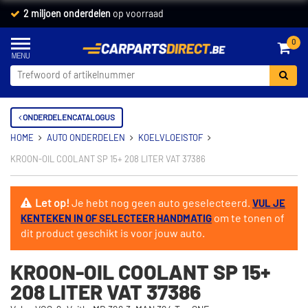
2 miljoen onderdelen
op voorraad
0
ONDERDELENCATALOGUS
HOME
AUTO ONDERDELEN
KOELVLOEISTOF
KROON-OIL COOLANT SP 15+ 208 LITER VAT 37386
Let op!
Je hebt nog geen auto geselecteerd.
VUL JE
om te tonen of
KENTEKEN IN OF SELECTEER HANDMATIG
dit product geschikt is voor jouw auto.
KROON-OIL COOLANT SP 15+
208 LITER VAT 37386