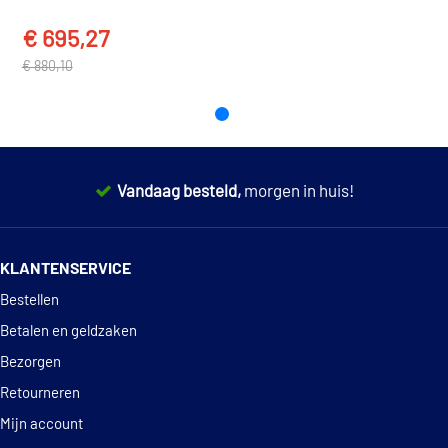
eigenschappen
VOITH
€ 695,27
EAN
8710128373864
TOON MEER
VOLVO VCS-2
€ 880,10
Vandaag besteld,
morgen in huis!
14 dagen
100% retourgarantie
KLANTENSERVICE
Deskundig
advies
Bestellen
Betalen en geldzaken
Bezorgen
Retourneren
Mijn account