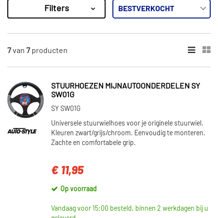
Filters
7
Resultaten
×
VOORRAAD
7
van
7
producten
Op voorraad (4)
Niet op voorraad (3)
STUURHOEZEN MIJNAUTOONDERDELEN SY
SW01G
SY SW01G
Universele stuurwielhoes voor je originele stuurwiel.
Kleuren zwart/grijs/chroom. Eenvoudig te monteren.
Zachte en comfortabele grip.
€ 11,95
Op voorraad
Vandaag voor 15:00 besteld, binnen 2 werkdagen bij u