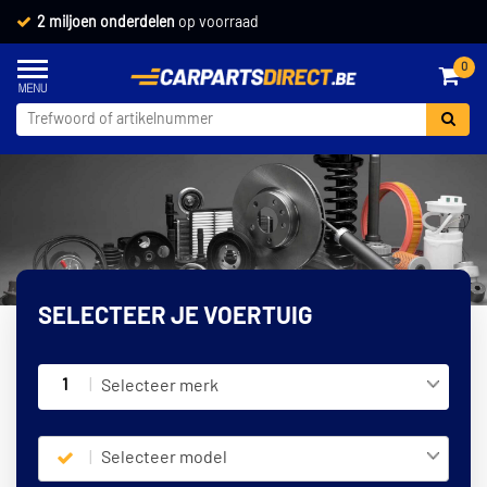
2 miljoen onderdelen
op voorraad
0
SELECTEER JE VOERTUIG
1
Selecteer merk
Selecteer model