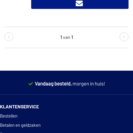
1
van
1
Vandaag besteld,
morgen in huis!
14 dagen
100% retourgarantie
KLANTENSERVICE
Deskundig
advies
Bestellen
Betalen en geldzaken