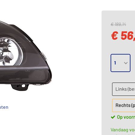
€ 189,14
€ 56
Links (b
Rechts (
oten
Op voor
Vandaag voo