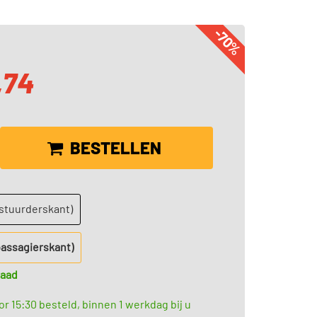
-70%
,74
BESTELLEN
estuurderskant)
passagierskant)
raad
r 15:30 besteld, binnen 1 werkdag bij u