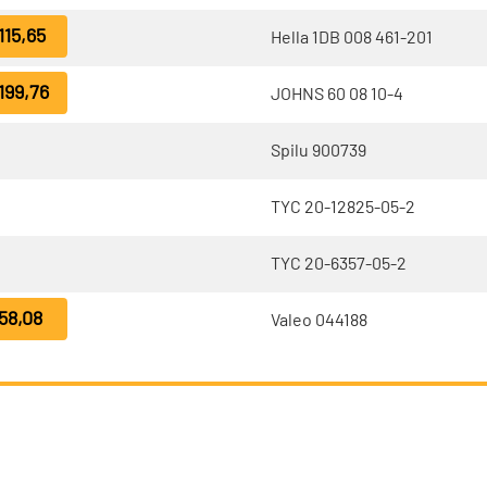
115,65
Hella 1DB 008 461-201
199,76
JOHNS 60 08 10-4
Spilu 900739
TYC 20-12825-05-2
TYC 20-6357-05-2
58,08
Valeo 044188