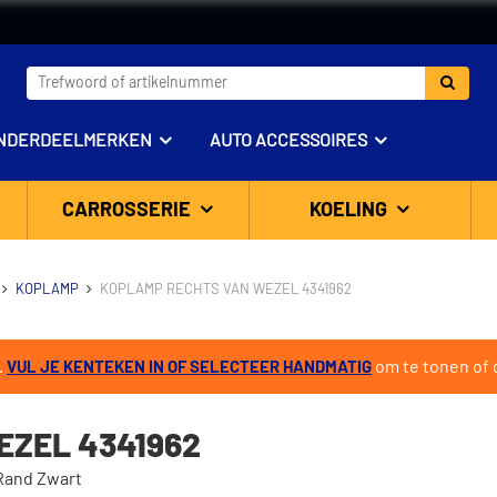
NDERDEELMERKEN
AUTO ACCESSOIRES
CARROSSERIE
KOELING
KOPLAMP
KOPLAMP RECHTS VAN WEZEL 4341962
.
om te tonen of d
VUL JE KENTEKEN IN OF SELECTEER HANDMATIG
ZEL 4341962
Rand Zwart