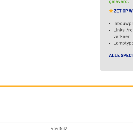
geleverd.
ZET OP 
Inbouwpl
Links-/re
verkeer
Lamptype
ALLE SPECI
4341962