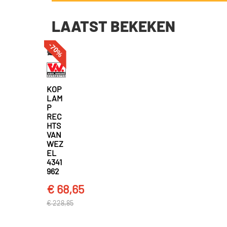
LAATST BEKEKEN
-70%
KOP
LAM
P
REC
HTS
VAN
WEZ
EL
4341
962
€ 68,65
€ 228,85