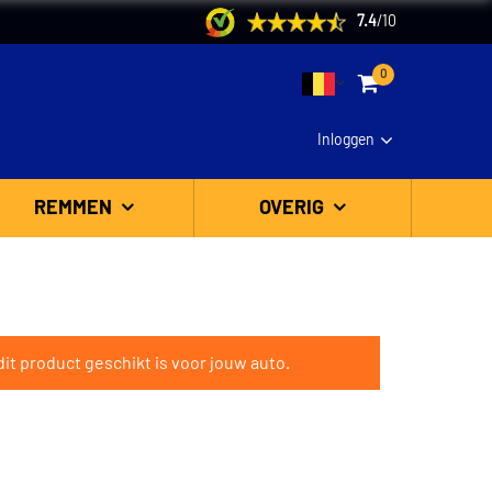
7.4
/
10
0
Inloggen
REMMEN
OVERIG
it product geschikt is voor jouw auto.