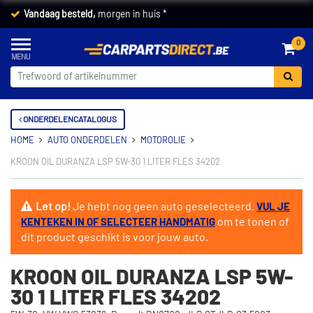
Vandaag besteld,
morgen in huis *
0
ONDERDELENCATALOGUS
HOME
AUTO ONDERDELEN
MOTOROLIE
KROON OIL DURANZA LSP 5W-30 1 LITER FLES 34202
Let op!
Je hebt nog geen auto geselecteerd.
VUL JE
om te tonen of
KENTEKEN IN OF SELECTEER HANDMATIG
dit product geschikt is voor jouw auto.
KROON OIL DURANZA LSP 5W-
30 1 LITER FLES 34202