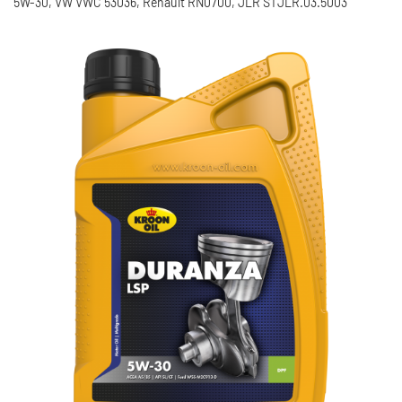
5W-30, VW VWC 53036, Renault RN0700, JLR STJLR.03.5003