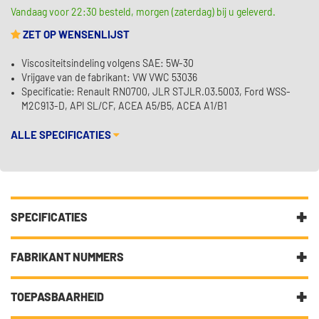
Vandaag voor 22:30 besteld, morgen (zaterdag) bij u geleverd.
ZET OP WENSENLIJST
Viscositeitsindeling volgens SAE: 5W-30
Vrijgave van de fabrikant: VW VWC 53036
Specificatie: Renault RN0700, JLR STJLR.03.5003, Ford WSS-
M2C913-D, API SL/CF, ACEA A5/B5, ACEA A1/B1
ALLE SPECIFICATIES
SPECIFICATIES
Fabrikantcode
34202
FABRIKANT NUMMERS
Merk
Kroon Oil
5W-30
TOEPASBAARHEID
Categorie
Motorolie laat uw auto gesmeerd