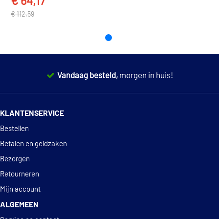
€ 64,17
EAN
8710128342037
TOON MEER
€ 112,59
Vandaag besteld,
morgen in huis!
14 dagen
100% retourgarantie
KLANTENSERVICE
Deskundig
advies
Bestellen
Betalen en geldzaken
Bezorgen
Retourneren
Mijn account
ALGEMEEN