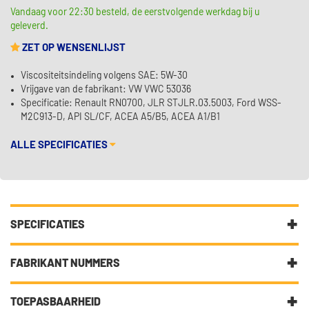
Vandaag voor 22:30 besteld, de eerstvolgende werkdag bij u
geleverd.
ZET OP WENSENLIJST
Viscositeitsindeling volgens SAE: 5W-30
Vrijgave van de fabrikant: VW VWC 53036
Specificatie: Renault RN0700, JLR STJLR.03.5003, Ford WSS-
M2C913-D, API SL/CF, ACEA A5/B5, ACEA A1/B1
ALLE SPECIFICATIES
SPECIFICATIES
Fabrikantcode
34203
FABRIKANT NUMMERS
Merk
Kroon Oil
5W-30
TOEPASBAARHEID