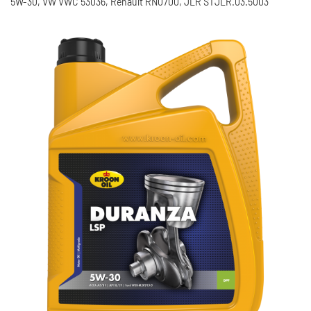
5W-30, VW VWC 53036, Renault RN0700, JLR STJLR.03.5003