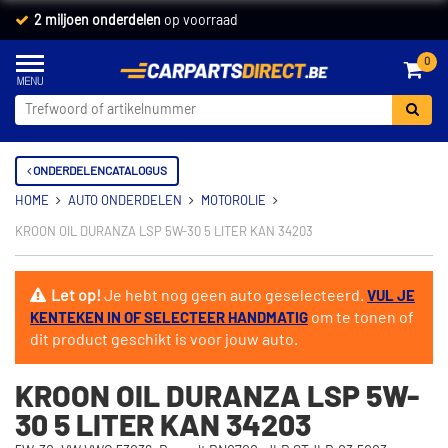
2 miljoen onderdelen
op voorraad
0
ONDERDELENCATALOGUS
HOME
AUTO ONDERDELEN
MOTOROLIE
KROON OIL DURANZA LSP 5W-30 5 LITER KAN 34203
Let op!
Je hebt nog geen auto geselecteerd.
VUL JE
om te tonen of
KENTEKEN IN OF SELECTEER HANDMATIG
dit product geschikt is voor jouw auto.
KROON OIL DURANZA LSP 5W-
30 5 LITER KAN 34203