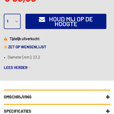
HOUD MIJ OP DE
HOOGTE
Tijdelijk uitverkocht
ZET OP WENSENLIJST
Diameter [mm]: 22,2
LEES VERDER
OMSCHRIJVING
Diameter [mm]: 22,2
EAN: 4006633019781
SPECIFICATIES