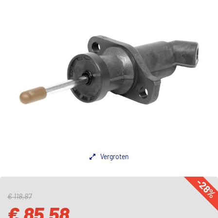
Vergroten
-28
€ 118,87
€ 85,58