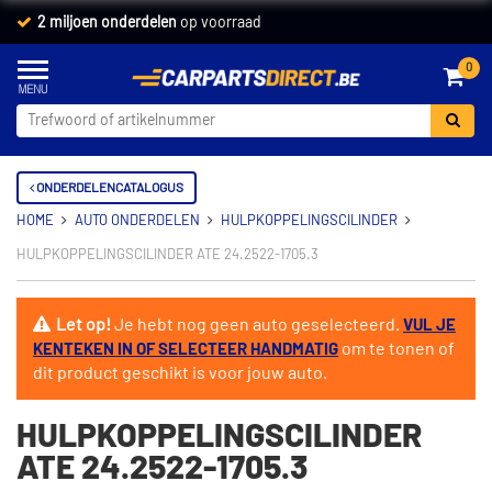
2 miljoen onderdelen
op voorraad
0
ONDERDELENCATALOGUS
HOME
AUTO ONDERDELEN
HULPKOPPELINGSCILINDER
HULPKOPPELINGSCILINDER ATE 24.2522-1705.3
Let op!
Je hebt nog geen auto geselecteerd.
VUL JE
om te tonen of
KENTEKEN IN OF SELECTEER HANDMATIG
dit product geschikt is voor jouw auto.
HULPKOPPELINGSCILINDER
ATE 24.2522-1705.3