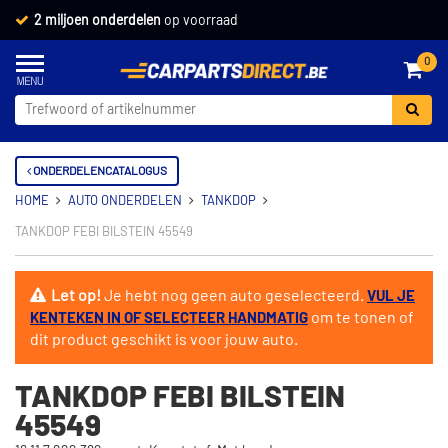
2 miljoen onderdelen
op voorraad
0
ONDERDELENCATALOGUS
HOME
AUTO ONDERDELEN
TANKDOP
TANKDOP FEBI BILSTEIN 45549
Let op!
Je hebt nog geen auto geselecteerd.
VUL JE
om te tonen of
KENTEKEN IN OF SELECTEER HANDMATIG
dit product geschikt is voor jouw auto.
TANKDOP FEBI BILSTEIN
45549