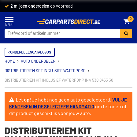
2 miljoen onderdelen
op voorraad
0
ONDERDELENCATALOGUS
HOME
AUTO ONDERDELEN
DISTRIBUTIERIEM SET INCLUSIEF WATERPOMP
DISTRIBUTIERIEM KIT INCLUSIEF WATERPOMP INA 530 0453 30
Let op!
Je hebt nog geen auto geselecteerd.
VUL JE
om te tonen of
KENTEKEN IN OF SELECTEER HANDMATIG
dit product geschikt is voor jouw auto.
DISTRIBUTIERIEM KIT