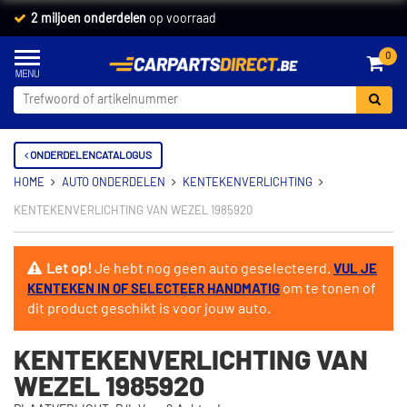
2 miljoen onderdelen
op voorraad
0
ONDERDELENCATALOGUS
HOME
AUTO ONDERDELEN
KENTEKENVERLICHTING
KENTEKENVERLICHTING VAN WEZEL 1985920
Let op!
Je hebt nog geen auto geselecteerd.
VUL JE
om te tonen of
KENTEKEN IN OF SELECTEER HANDMATIG
dit product geschikt is voor jouw auto.
KENTEKENVERLICHTING VAN
WEZEL 1985920