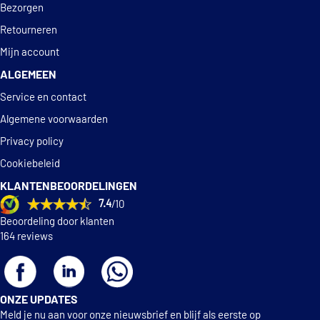
Bezorgen
Spilu 490461
Retourneren
Mijn account
Spilu 490462
ALGEMEEN
Spilu 95272
Service en contact
Algemene voorwaarden
€ 14,34
TYC 15-0429-00-2
Privacy policy
Cookiebeleid
Vemo V25-84-0017
KLANTENBEOORDELINGEN
7.4
/10
Beoordeling door klanten
164 reviews
ONZE UPDATES
Meld je nu aan voor onze nieuwsbrief en blijf als eerste op