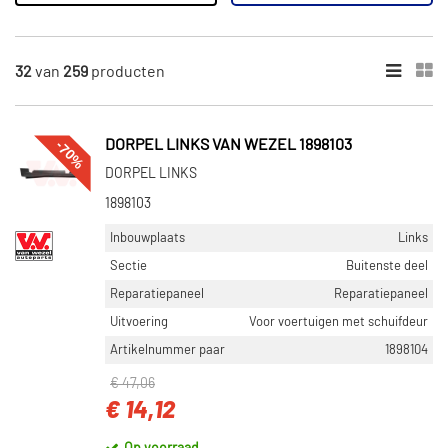
×
MERKEN
32
van
259
producten
Van Wezel (68)
Blic (126)
-70%
DORPEL LINKS VAN WEZEL 1898103
Diederichs (63)
DORPEL LINKS
Bodermann (2)
1898103
Inbouwplaats
Links
INBOUWPLAATS
Sectie
Buitenste deel
Rechts (120)
Reparatiepaneel
Reparatiepaneel
Links (114)
Uitvoering
Voor voertuigen met schuifdeur
Links voor (20)
Artikelnummer paar
1898104
Rechts voor (16)
€ 47,06
Inbouw aan zijkant (8)
€ 14,12
Toon meer