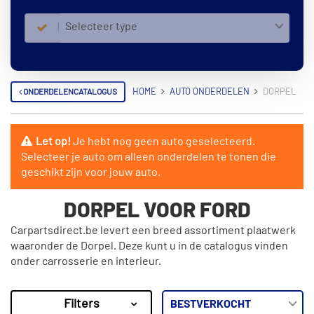
Selecteer type
ONDERDELENCATALOGUS
HOME
AUTO ONDERDELEN
DORPEL
Let op!
Je hebt nog geen auto geselecteerd.
Selecteer je auto om alleen onderdelen te tonen die
geschikt zijn voor jouw auto.
DORPEL VOOR FORD
Carpartsdirect.be levert een breed assortiment plaatwerk
waaronder de Dorpel. Deze kunt u in de catalogus vinden
onder carrosserie en interieur.
Filters
259
Resultaten