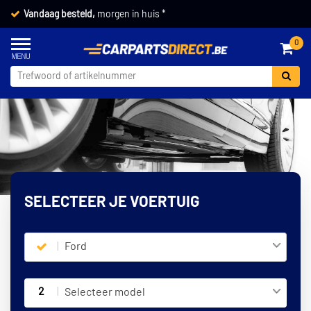
Vandaag besteld,
morgen in huis *
0
SELECTEER JE VOERTUIG
Ford
2
Selecteer model