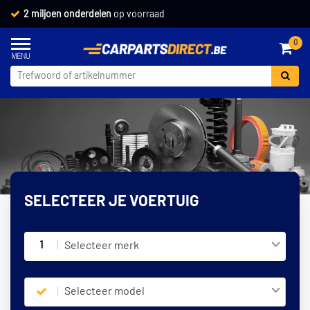
2 miljoen onderdelen
op voorraad
0
SELECTEER JE VOERTUIG
1
Selecteer merk
Selecteer model