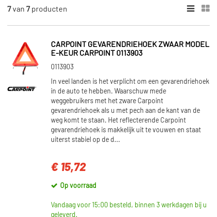
MERKEN
7
van
7
producten
Cargoparts (1)
Vaico (1)
CARPOINT GEVARENDRIEHOEK ZWAAR MODEL
Topran (2)
E-KEUR CARPOINT 0113903
Carpoint (3)
0113903
In veel landen is het verplicht om een gevarendriehoek
in de auto te hebben. Waarschuw mede
VOORRAAD
weggebruikers met het zware Carpoint
Op voorraad (4)
gevarendriehoek als u met pech aan de kant van de
weg komt te staan. Het reflecterende Carpoint
Niet op voorraad (3)
gevarendriehoek is makkelijk uit te vouwen en staat
uiterst stabiel op de d...
€ 15,72
Op voorraad
Vandaag voor 15:00 besteld, binnen 3 werkdagen bij u
geleverd.