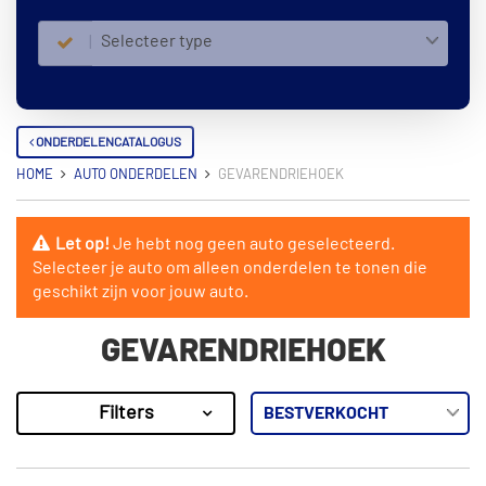
Selecteer type
ONDERDELENCATALOGUS
HOME
AUTO ONDERDELEN
GEVARENDRIEHOEK
Let op!
Je hebt nog geen auto geselecteerd.
Selecteer je auto om alleen onderdelen te tonen die
geschikt zijn voor jouw auto.
GEVARENDRIEHOEK
Filters
7
Resultaten
×