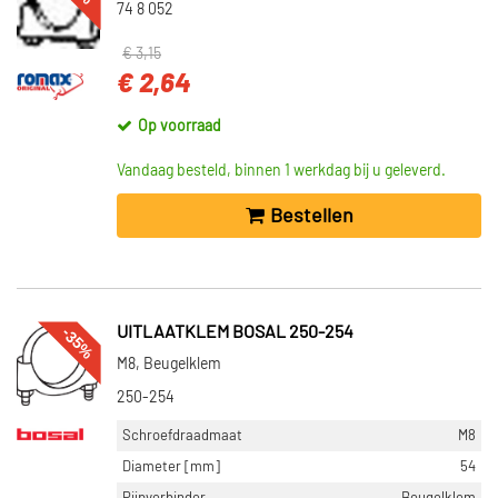
74 8 052
€ 3,15
€ 2,64
Op voorraad
Vandaag besteld, binnen 1 werkdag bij u geleverd.
Bestellen
-35%
UITLAATKLEM BOSAL 250-254
M8, Beugelklem
250-254
Schroefdraadmaat
M8
Diameter [mm]
54