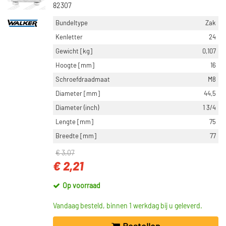
82307
Bundeltype
Zak
Kenletter
24
Gewicht [kg]
0,107
Hoogte [mm]
16
Schroefdraadmaat
M8
Diameter [mm]
44,5
Diameter (inch)
1 3/4
Lengte [mm]
75
Breedte [mm]
77
€ 3,07
€ 2,21
Op voorraad
Vandaag besteld, binnen 1 werkdag bij u geleverd.