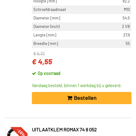
Hoogte [mm]
82,2
Schroefdraadmaat
M10
Diameter [mm]
54,5
Diameter (inch)
2 1/8
Lengte [mm]
27,9
Breedte [mm]
55
€ 6,32
€ 4,55
Op voorraad
Vandaag besteld, binnen 1 werkdag bij u geleverd.
Bestellen
-16%
UITLAATKLEM ROMAX 74 8 052