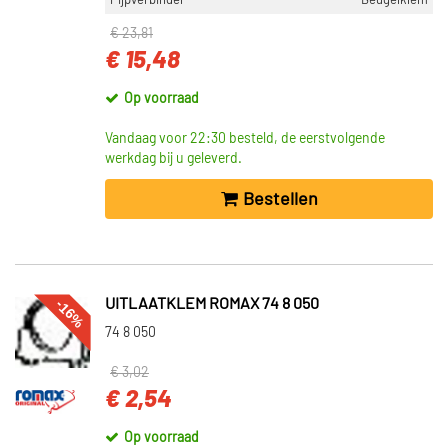
Pijpverbinder
Beugelklem
€ 23,81
€ 15,48
Op voorraad
Vandaag voor 22:30 besteld, de eerstvolgende
werkdag bij u geleverd.
Bestellen
-16%
UITLAATKLEM ROMAX 74 8 050
74 8 050
€ 3,02
€ 2,54
Op voorraad