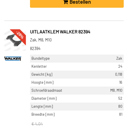
Bestellen
-28%
UITLAATKLEM WALKER 82394
Zak, M8, M10
82394
Bundeltype
Zak
Kenletter
24
Gewicht [kg]
0,118
Hoogte [mm]
16
Schroefdraadmaat
M8, M10
Diameter [mm]
52
Lengte [mm]
80
Breedte [mm]
81
€ 4,04