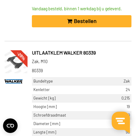
Vandaag besteld, binnen 1 werkdag bij u geleverd.
Bestellen
-28%
UITLAATKLEM WALKER 80339
Zak, M10
80339
Bundeltype
Zak
Kenletter
24
Gewicht [kg]
0,215
Hoogte [mm]
19
Schroefdraadmaat
M10
Diameter [mm]
65
Lengte [mm]
98