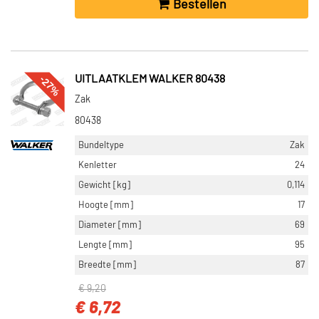
Bestellen
-27%
UITLAATKLEM WALKER 80438
Zak
80438
Bundeltype
Zak
Kenletter
24
Gewicht [kg]
0,114
Hoogte [mm]
17
Diameter [mm]
69
Lengte [mm]
95
Breedte [mm]
87
€ 9,20
€ 6,72