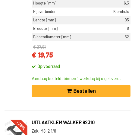
Hoogte [mm]
6,3
Pijpverbinder
Klemhuls
Lengte [mm]
95
Breedte [mm]
8
Binnendiameter [mm]
52
€ 27,81
€ 19,75
Op voorraad
Vandaag besteld, binnen 1 werkdag bij u geleverd.
Bestellen
-28%
UITLAATKLEM WALKER 82310
Zak, M8, 2 1/8