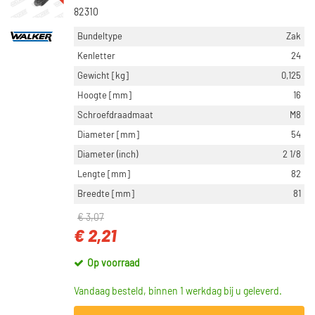
82310
Bundeltype
Zak
Kenletter
24
Gewicht [kg]
0,125
Hoogte [mm]
16
Schroefdraadmaat
M8
Diameter [mm]
54
Diameter (inch)
2 1/8
Lengte [mm]
82
Breedte [mm]
81
€ 3,07
€ 2,21
Op voorraad
Vandaag besteld, binnen 1 werkdag bij u geleverd.