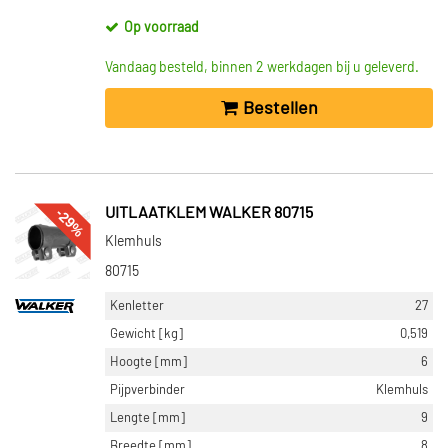
Op voorraad
Vandaag besteld, binnen 2 werkdagen bij u geleverd.
Bestellen
-29%
UITLAATKLEM WALKER 80715
Klemhuls
80715
Kenletter
27
Gewicht [kg]
0,519
Hoogte [mm]
6
Pijpverbinder
Klemhuls
Lengte [mm]
9
Breedte [mm]
8