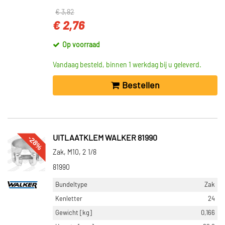
€ 3,82
€ 2,76
Op voorraad
Vandaag besteld, binnen 1 werkdag bij u geleverd.
Bestellen
-28%
UITLAATKLEM WALKER 81990
Zak, M10, 2 1/8
81990
Bundeltype
Zak
Kenletter
24
Gewicht [kg]
0,166