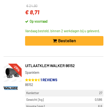
€ 24,90
€ 8,71
Op voorraad
Vandaag besteld, binnen 2 werkdagen bij u geleverd.
Bestellen
-29%
UITLAATKLEM WALKER 86152
Spanklem
1 REVIEWS
86152
Kenletter
27
Gewicht [kg]
0,586
Hoogte [mm]
6,6