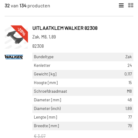
MERKEN
32
van
134
producten
Romax (34)
Walker (59)
-28%
UITLAATKLEM WALKER 82308
Bosal (13)
Zak, M8, 1,89
Dinex (1)
82308
Original Imperium (6)
Bundeltype
Zak
Toon meer
Kenletter
24
Gewicht [kg]
0,117
CATEGORIEËN
Hoogte [mm]
15
Uitlaatklem (134)
Schroefdraadmaat
M8
Pijp/demper/verbindingsbus (20)
Diameter [mm]
48
Diameter (inch)
1,89
VOORRAAD
Lengte [mm]
77
Op voorraad (87)
Breedte [mm]
79
Niet op voorraad (47)
€ 3,07