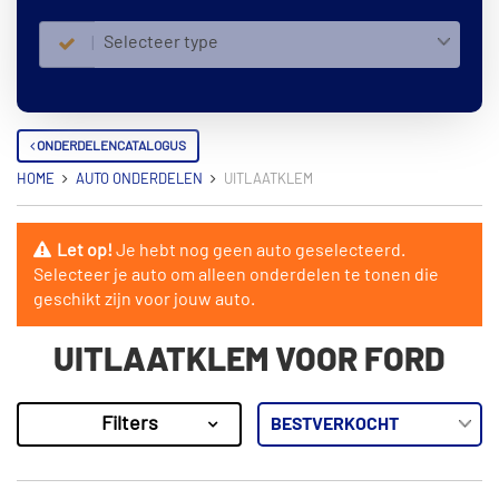
Selecteer type
ONDERDELENCATALOGUS
HOME
AUTO ONDERDELEN
UITLAATKLEM
Let op!
Je hebt nog geen auto geselecteerd.
Selecteer je auto om alleen onderdelen te tonen die
geschikt zijn voor jouw auto.
UITLAATKLEM VOOR FORD
Filters
134
Resultaten
×