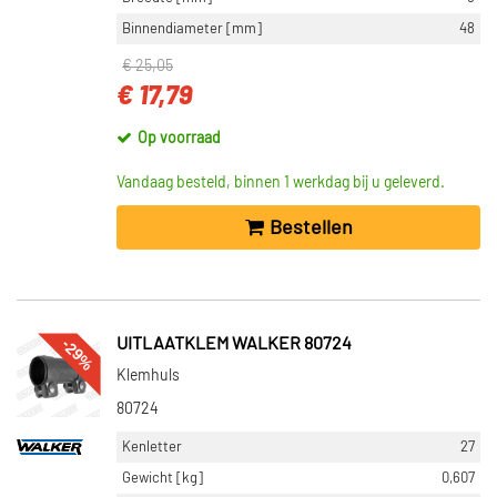
Binnendiameter [mm]
48
€ 25,05
€ 17,79
Op voorraad
Vandaag besteld, binnen 1 werkdag bij u geleverd.
Bestellen
-29%
UITLAATKLEM WALKER 80724
Klemhuls
80724
Kenletter
27
Gewicht [kg]
0,607