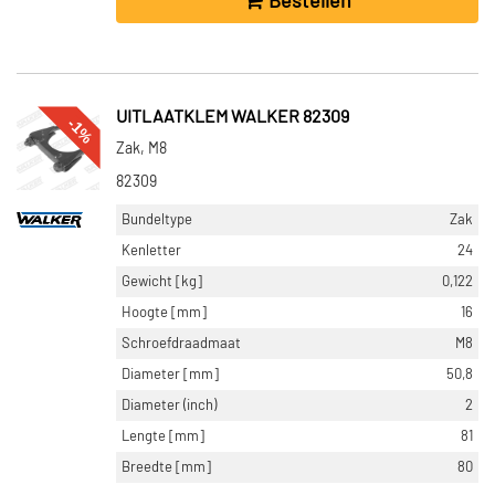
Bestellen
UITLAATKLEM WALKER 82309
-1%
Zak, M8
82309
Bundeltype
Zak
Kenletter
24
Gewicht [kg]
0,122
Hoogte [mm]
16
Schroefdraadmaat
M8
Diameter [mm]
50,8
Diameter (inch)
2
Lengte [mm]
81
Breedte [mm]
80