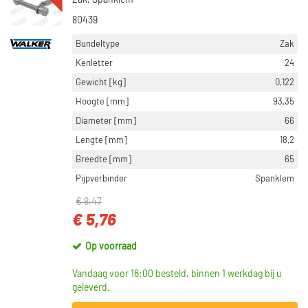
Zak, Spanklem
80439
Bundeltype
Zak
Kenletter
24
Gewicht [kg]
0,122
Hoogte [mm]
93,35
Diameter [mm]
66
Lengte [mm]
18,2
Breedte [mm]
65
Pijpverbinder
Spanklem
€ 8,47
€ 5,76
Op voorraad
Vandaag voor 16:00 besteld, binnen 1 werkdag bij u
geleverd.