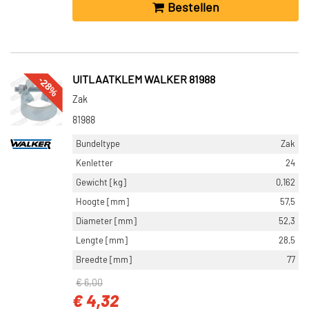
Bestellen
-28%
UITLAATKLEM WALKER 81988
Zak
81988
Bundeltype
Zak
Kenletter
24
Gewicht [kg]
0,162
Hoogte [mm]
57,5
Diameter [mm]
52,3
Lengte [mm]
28,5
Breedte [mm]
77
€ 6,00
€ 4,32