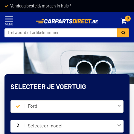
Vandaag besteld,
morgen in huis *
0
SELECTEER JE VOERTUIG
Ford
2
Selecteer model