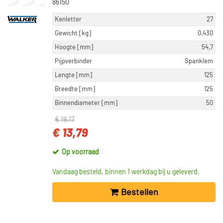
86150
Kenletter
27
Gewicht [kg]
0,430
Hoogte [mm]
54,7
Pijpverbinder
Spanklem
Lengte [mm]
125
Breedte [mm]
125
Binnendiameter [mm]
50
€ 19,17
€ 13,79
Op voorraad
Vandaag besteld, binnen 1 werkdag bij u geleverd.
Bestellen