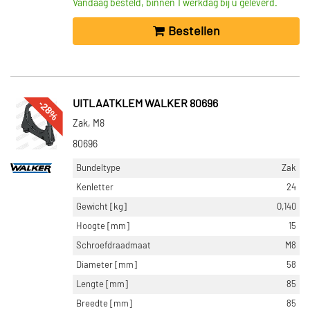
Vandaag besteld, binnen 1 werkdag bij u geleverd.
Bestellen
-28%
UITLAATKLEM WALKER 80696
Zak, M8
80696
Bundeltype
Zak
Kenletter
24
Gewicht [kg]
0,140
Hoogte [mm]
15
Schroefdraadmaat
M8
Diameter [mm]
58
Lengte [mm]
85
Breedte [mm]
85