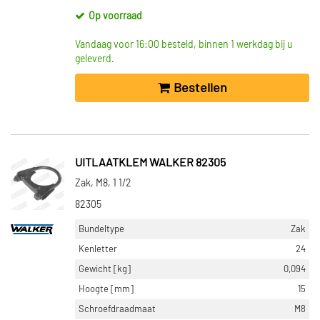
Op voorraad
Vandaag voor 16:00 besteld, binnen 1 werkdag bij u
geleverd.
Bestellen
UITLAATKLEM WALKER 82305
Zak, M8, 1 1/2
82305
Bundeltype
Zak
Kenletter
24
Gewicht [kg]
0,094
Hoogte [mm]
15
Schroefdraadmaat
M8