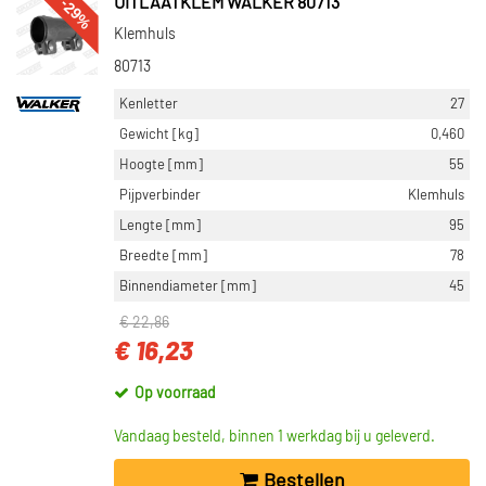
-29%
UITLAATKLEM WALKER 80713
Klemhuls
80713
Kenletter
27
Gewicht [kg]
0,460
Hoogte [mm]
55
Pijpverbinder
Klemhuls
Lengte [mm]
95
Breedte [mm]
78
Binnendiameter [mm]
45
€ 22,86
€ 16,23
Op voorraad
Vandaag besteld, binnen 1 werkdag bij u geleverd.
Bestellen