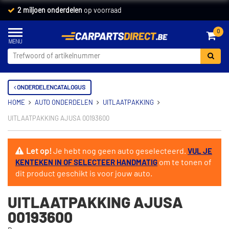
2 miljoen onderdelen
op voorraad
0
ONDERDELENCATALOGUS
HOME
AUTO ONDERDELEN
UITLAATPAKKING
UITLAATPAKKING AJUSA 00193600
Let op!
Je hebt nog geen auto geselecteerd.
VUL JE
om te tonen of
KENTEKEN IN OF SELECTEER HANDMATIG
dit product geschikt is voor jouw auto.
UITLAATPAKKING AJUSA
00193600