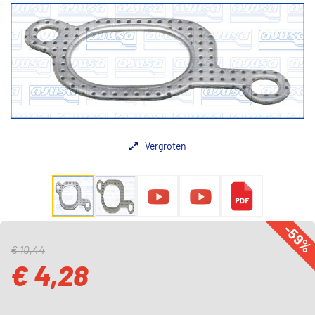
Vergroten
-59
€ 10,44
€ 4,28