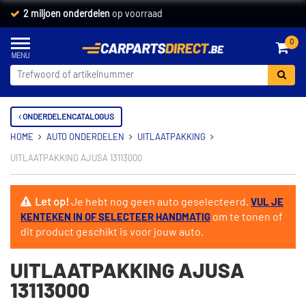
2 miljoen onderdelen
op voorraad
0
ONDERDELENCATALOGUS
HOME
AUTO ONDERDELEN
UITLAATPAKKING
UITLAATPAKKING AJUSA 13113000
Let op!
Je hebt nog geen auto geselecteerd.
VUL JE
om te tonen of
KENTEKEN IN OF SELECTEER HANDMATIG
dit product geschikt is voor jouw auto.
UITLAATPAKKING AJUSA
13113000