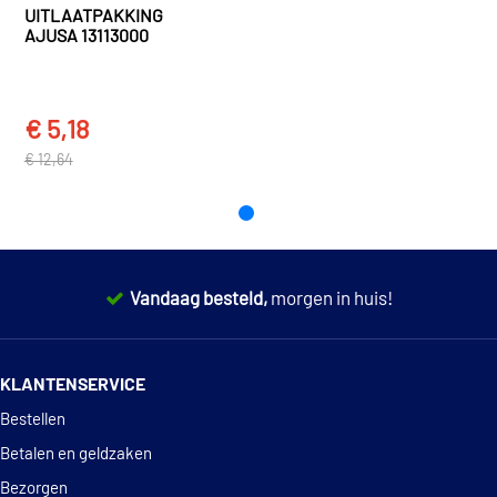
UITLAATPAKKING
AJUSA 13113000
Volvo
850
850 (854) (1991 - 1997)
€ 5,18
TOON MEER
€ 12,64
Vandaag besteld,
morgen in huis!
14 dagen
100% retourgarantie
KLANTENSERVICE
Deskundig
advies
Bestellen
Betalen en geldzaken
Bezorgen