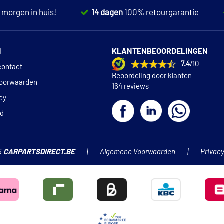
,
morgen in huis!
14 dagen
100% retourgarantie
N
KLANTENBEOORDELINGEN
7.4
/10
contact
Beoordeling door klanten
oorwaarden
164 reviews
icy
id
6
CARPARTSDIRECT.BE
Algemene Voorwaarden
Privacy