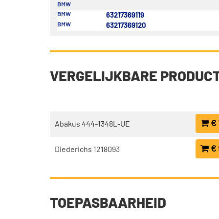
BMW
BMW
63217369119
BMW
63217369120
VERGELIJKBARE PRODUC
€ 
Abakus 444-1348L-UE
€ 
Diederichs 1218093
TOEPASBAARHEID