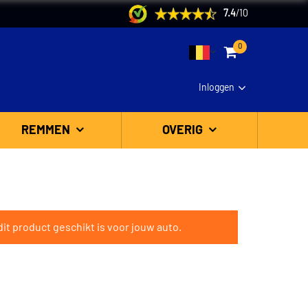
7.4
/
10
0
Inloggen
REMMEN
OVERIG
it product geschikt is voor jouw auto.