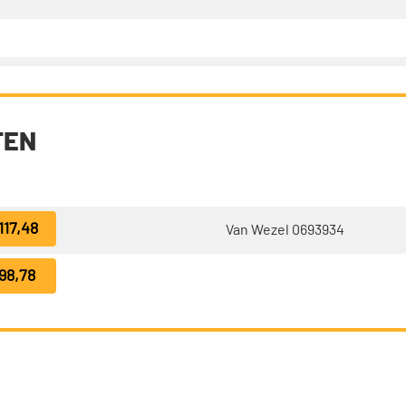
TEN
117,48
Van Wezel 0693934
98,78