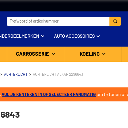
NDERDEELMERKEN
AUTO ACCESSOIRES
CARROSSERIE
KOELING
ACHTERLICHT
ACHTERLICHT ALKAR 2296843
.
om te tonen of d
VUL JE KENTEKEN IN OF SELECTEER HANDMATIG
96843