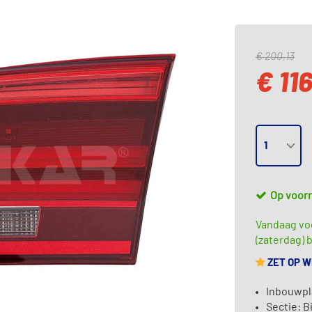
€ 200,13
€ 11
Op voor
Vandaag vo
(zaterdag) b
ZET OP 
Inbouwpl
Sectie: B