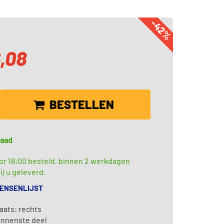
-42%
6,08
BESTELLEN
raad
or 18:00 besteld, binnen 2 werkdagen
ij u geleverd.
WENSENLIJST
aats: rechts
innenste deel