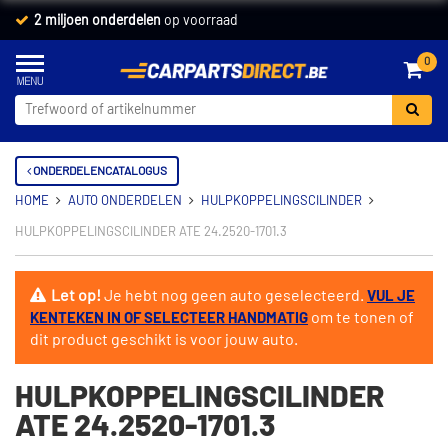
2 miljoen onderdelen
op voorraad
0
ONDERDELENCATALOGUS
HOME
AUTO ONDERDELEN
HULPKOPPELINGSCILINDER
HULPKOPPELINGSCILINDER ATE 24.2520-1701.3
Let op!
Je hebt nog geen auto geselecteerd.
VUL JE
om te tonen of
KENTEKEN IN OF SELECTEER HANDMATIG
dit product geschikt is voor jouw auto.
HULPKOPPELINGSCILINDER
ATE 24.2520-1701.3