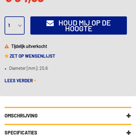
HOUD MIJ OP DE
HOOGTE
Tijdelijk uitverkocht
ZET OP WENSENLIJST
Diameter [mm]: 20,6
LEES VERDER
OMSCHRIJVING
Diameter [mm]: 20,6
EAN: 4006633302302
SPECIFICATIES