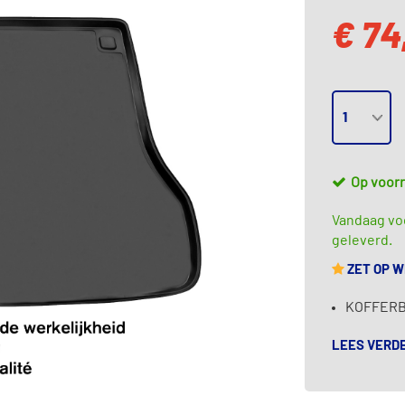
€ 74
Op voor
Vandaag voo
geleverd.
ZET OP 
KOFFERBA
LEES VERD