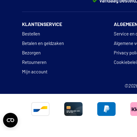
Vandaag besteld
KLANTENSERVICE
ALGEMEE
Bestellen
Service en 
Betalen en geldzaken
Algemene v
Bezorgen
Privacy pol
Retourneren
Cookiebele
Mijn account
©202