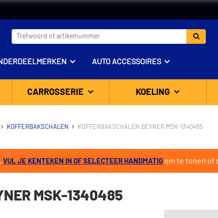
NDERDEELMERKEN
AUTO ACCESSOIRES
CARROSSERIE
KOELING
KOFFERBAKSCHALEN
KOFFERBAKSCHALEN BEYNER MSK-1340485
.
om te tonen of d
VUL JE KENTEKEN IN OF SELECTEER HANDMATIG
NER MSK-1340485