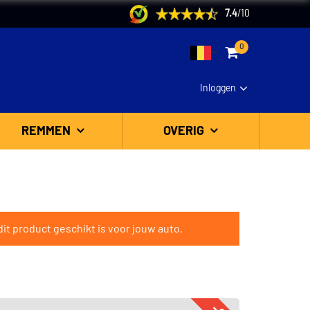
7.4
/
10
0
Inloggen
REMMEN
OVERIG
it product geschikt is voor jouw auto.