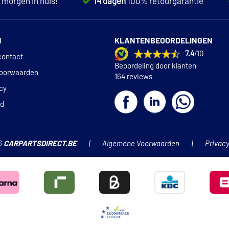
,
morgen in huis!
14 dagen
100% retourgarantie
N
KLANTENBEOORDELINGEN
7.4
/10
contact
Beoordeling door klanten
oorwaarden
164 reviews
icy
id
6
CARPARTSDIRECT.BE
Algemene Voorwaarden
Privacy