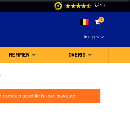
7.4
/
10
0
Inloggen
REMMEN
OVERIG
P
it product geschikt is voor jouw auto.