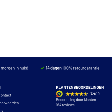
,
morgen in huis!
14 dagen
100% retourgarantie
N
KLANTENBEOORDELINGEN
7.4
/10
contact
Beoordeling door klanten
oorwaarden
164 reviews
icy