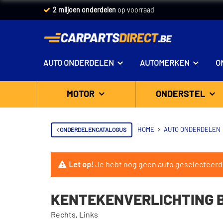
2 miljoen onderdelen
op voorraad
AUTO ONDERDELEN
AUTOMERKEN
O
MOTOR
ONDERSTEL
ONDERDELENCATALOGUS
HOME
AUTO ONDERDELEN
Let op!
Je hebt nog geen auto geselecteerd
KENTEKENVERLICHTING B
Rechts, Links