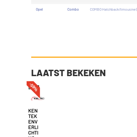
Opel
Combo
COMBO Hatchback/limousine (
LAATST BEKEKEN
-59%
KEN
TEK
ENV
ERLI
CHTI