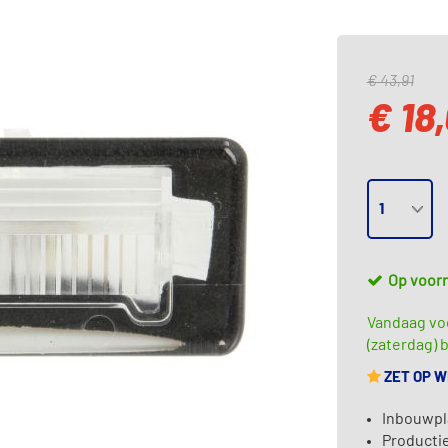
€ 43,91
€ 18
Op voor
Vandaag vo
(zaterdag) b
ZET OP 
Inbouwpla
Producti