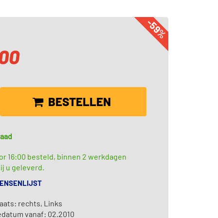
-59%
,00
BESTELLEN
raad
or 16:00 besteld, binnen 2 werkdagen
ij u geleverd.
WENSENLIJST
ats: rechts, Links
edatum vanaf: 02.2010