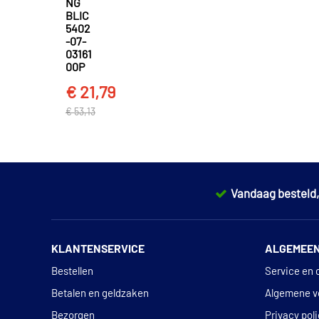
NG
BLIC
5402
-07-
03161
00P
€ 21,79
€ 53,13
Vandaag besteld
KLANTENSERVICE
ALGEMEE
Bestellen
Service en 
Betalen en geldzaken
Algemene v
Bezorgen
Privacy pol