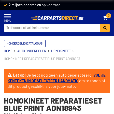
2 miljoen onderdelen
op voorraad
0
ONDERDELENCATALOGUS
HOME
AUTO ONDERDELEN
HOMOKINEET
HOMOKINEET REPARATIESET BLUE PRINT ADN18943
Let op!
Je hebt nog geen auto geselecteerd.
VUL JE
om te tonen of
KENTEKEN IN OF SELECTEER HANDMATIG
dit product geschikt is voor jouw auto.
HOMOKINEET REPARATIESET
BLUE PRINT ADN18943