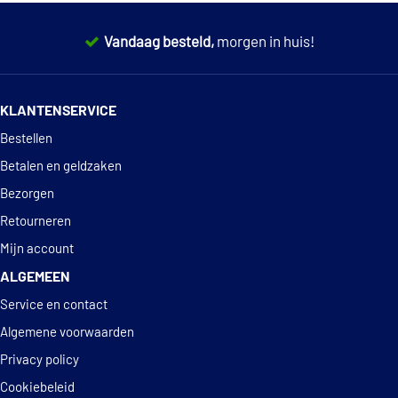
€ 39,45
Metelli 15-1194
Vandaag besteld,
morgen in huis!
Nipparts N2821062
14 dagen
100% retourgarantie
KLANTENSERVICE
Spidan 20099
Deskundig
advies
Bestellen
URW MS11790
Betalen en geldzaken
Bezorgen
Retourneren
Mijn account
ALGEMEEN
Service en contact
Algemene voorwaarden
Privacy policy
Cookiebeleid