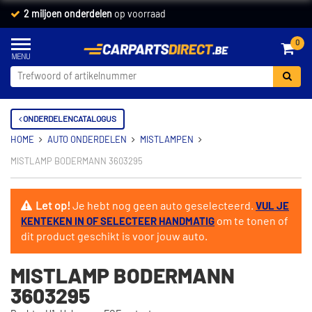
2 miljoen onderdelen
op voorraad
0
ONDERDELENCATALOGUS
HOME
AUTO ONDERDELEN
MISTLAMPEN
MISTLAMP BODERMANN 3603295
Let op!
Je hebt nog geen auto geselecteerd.
VUL JE
om te tonen of
KENTEKEN IN OF SELECTEER HANDMATIG
dit product geschikt is voor jouw auto.
MISTLAMP BODERMANN
3603295