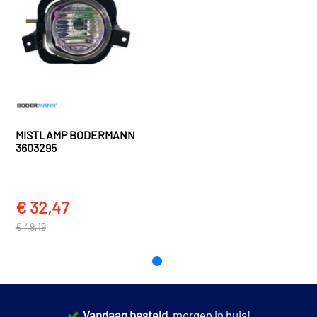
TOON MEER
MISTLAMP BODERMANN
3603295
€ 32,47
€ 49,19
Vandaag besteld,
morgen in huis!