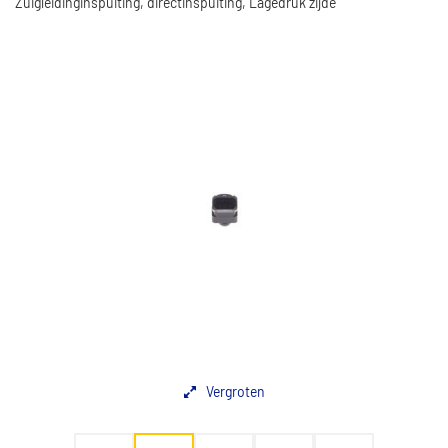
Zuigleidinginspuiting, directinspuiting, Lagedruk zijde
Vergroten