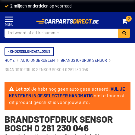
2 miljoen onderdelen
op voorraad
0
ONDERDELENCATALOGUS
HOME
AUTO ONDERDELEN
BRANDSTOFDRUK SENSOR
BRANDSTOFDRUK SENSOR BOSCH 0 261 230 046
Let op!
Je hebt nog geen auto geselecteerd.
VUL JE
om te tonen of
KENTEKEN IN OF SELECTEER HANDMATIG
dit product geschikt is voor jouw auto.
BRANDSTOFDRUK SENSOR
BOSCH 0 261 230 046