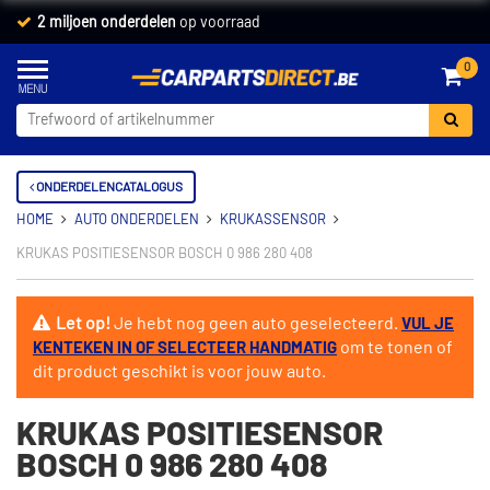
2 miljoen onderdelen
op voorraad
0
ONDERDELENCATALOGUS
HOME
AUTO ONDERDELEN
KRUKASSENSOR
KRUKAS POSITIESENSOR BOSCH 0 986 280 408
Let op!
Je hebt nog geen auto geselecteerd.
VUL JE
om te tonen of
KENTEKEN IN OF SELECTEER HANDMATIG
dit product geschikt is voor jouw auto.
KRUKAS POSITIESENSOR
BOSCH 0 986 280 408