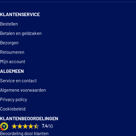
Mercedes
A4154210510
14 dagen
100% retourgarantie
Breck 23973 00 651 00
KLANTENSERVICE
Lada
Deskundig
advies
Lada
8450108101
Bestellen
€ 33,72
Breck 23973 00 702 00
Betalen en geldzaken
€ 39,47
Breck 23973 00 702 10
Bezorgen
Retourneren
Champion 573125CH
Mijn account
ALGEMEEN
Comline ADB0984
Service en contact
Comline CBP0984
Algemene voorwaarden
Privacy policy
Danblock DB 510459
Cookiebeleid
KLANTENBEOORDELINGEN
Delphi Diesel LX0405
7.4
/10
Beoordeling door klanten