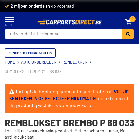
2 miljoen onderdelen
op voorraad
0
ONDERDELENCATALOGUS
HOME
AUTO ONDERDELEN
REMBLOKKEN
REMBLOKSET BREMBO P 68 033
Let op!
Je hebt nog geen auto geselecteerd.
VUL JE
om te tonen of
KENTEKEN IN OF SELECTEER HANDMATIG
dit product geschikt is voor jouw auto.
REMBLOKSET BREMBO P 68 033
Excl. slijtage waarschuwingscontact, Met toebehoren, Lucas, Met
anti-kreukplaat