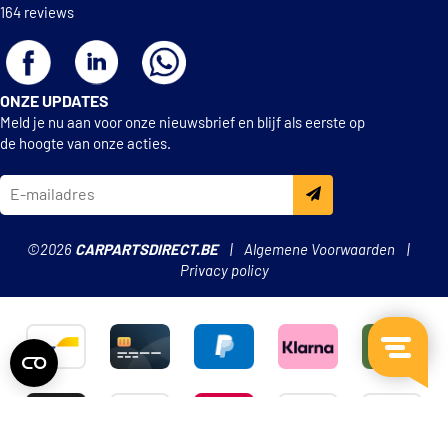
EBC Brakes DP1485
164 reviews
EBC Brakes DP21485
ONZE UPDATES
EBC Brakes DP41485R
Meld je nu aan voor onze nieuwsbrief en blijf als eerste op
de hoogte van onze acties.
FTE 9010460
FTE 9010462
©2026
CARPARTSDIRECT.BE
Algemene Voorwaarden
FTE BL1876A3
Privacy policy
FTE BL1876B3
Febi Bilstein 116180
€ 18,31
Febi Bilstein 16523