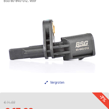
BSG 90-840-012, Voor
Vergroten
-7%
€ 14,69