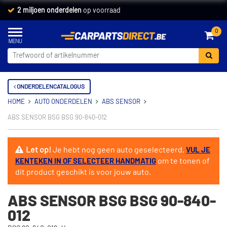
2 miljoen onderdelen
op voorraad
0
ONDERDELENCATALOGUS
HOME
AUTO ONDERDELEN
ABS SENSOR
ABS SENSOR BSG BSG 90-840-012
Let op!
Je hebt nog geen auto geselecteerd.
VUL JE
om te tonen of
KENTEKEN IN OF SELECTEER HANDMATIG
dit product geschikt is voor jouw auto.
ABS SENSOR BSG BSG 90-840-
012