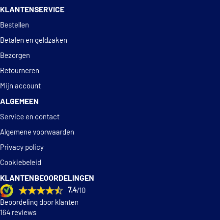
KLANTENSERVICE
Sasic 9236010
Deskundig
advies
Bestellen
€ 74,60
TRW GBS2516
Betalen en geldzaken
Bezorgen
€ 40,86
Textar 45001700
Retourneren
Mijn account
ALGEMEEN
Service en contact
Algemene voorwaarden
Privacy policy
Cookiebeleid
KLANTENBEOORDELINGEN
7.4
/10
Beoordeling door klanten
164 reviews