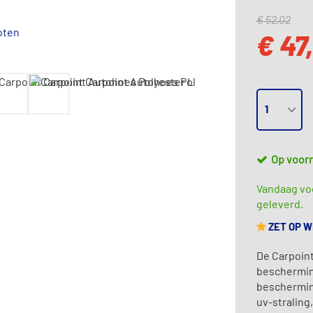
€ 52,02
oten
€ 47
Op voor
Vandaag voo
geleverd.
ZET OP 
De Carpoint
beschermin
beschermin
uv-straling