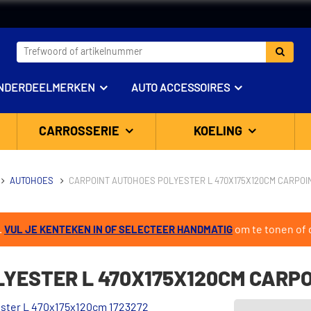
NDERDEELMERKEN
AUTO ACCESSOIRES
CARROSSERIE
KOELING
AUTOHOES
CARPOINT AUTOHOES POLYESTER L 470X175X120CM CARPOIN
.
om te tonen of d
VUL JE KENTEKEN IN OF SELECTEER HANDMATIG
YESTER L 470X175X120CM CARPO