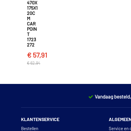
470X
175X1
20C
M
CAR
POIN
T
1723
272
€ 57,91
€ 62,94
Vandaag besteld
KLANTENSERVICE
ALGEMEE
Bestellen
Service en 