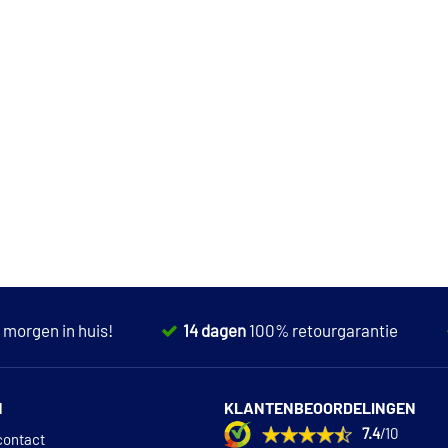
,
morgen in huis!
14 dagen
100% retourgarantie
N
KLANTENBEOORDELINGEN
7.4
/10
contact