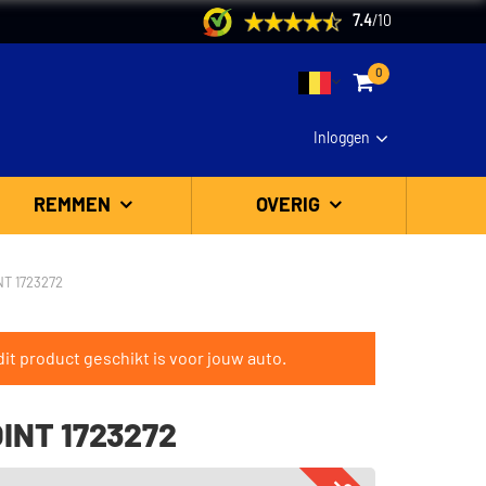
7.4
/
10
0
Inloggen
REMMEN
OVERIG
T 1723272
it product geschikt is voor jouw auto.
INT 1723272