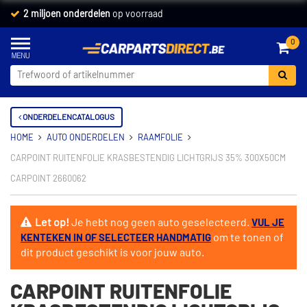
2 miljoen onderdelen
op voorraad
0
ONDERDELENCATALOGUS
HOME
AUTO ONDERDELEN
RAAMFOLIE
CARPOINT RUITENFOLIE KRASBESTENDIG LICHTGRIJS 35% 300X50CM
CARPOINT 2660062
Let op!
Je hebt nog geen auto geselecteerd.
VUL JE
om te tonen of
KENTEKEN IN OF SELECTEER HANDMATIG
dit product geschikt is voor jouw auto.
CARPOINT RUITENFOLIE