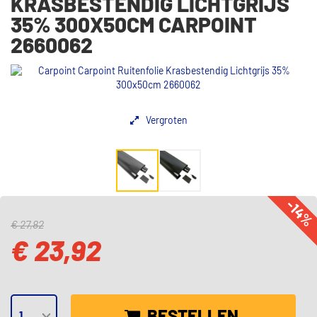
KRASBESTENDIG LICHTGRIJS
35% 300X50CM CARPOINT
2660062
Vergroten
-14
€ 27,82
€ 23,92