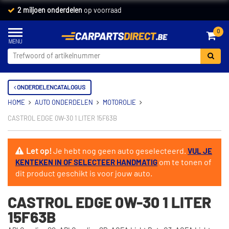
2 miljoen onderdelen
op voorraad
0
ONDERDELENCATALOGUS
HOME
AUTO ONDERDELEN
MOTOROLIE
CASTROL EDGE 0W-30 1 LITER 15F63B
Let op!
Je hebt nog geen auto geselecteerd.
VUL JE
om te tonen of
KENTEKEN IN OF SELECTEER HANDMATIG
dit product geschikt is voor jouw auto.
CASTROL EDGE 0W-30 1 LITER
15F63B