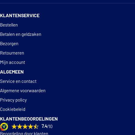
Smart
A 005 153 23 28
14 dagen
100% retourgarantie
Smart
A 005 153 63 28
KLANTENSERVICE
Deskundig
advies
Bestellen
TOON
MEER
Betalen en geldzaken
Bezorgen
Retourneren
Mijn account
ALGEMEEN
Service en contact
Algemene voorwaarden
Privacy policy
Cookiebeleid
KLANTENBEOORDELINGEN
7.4
/10
Beoordeling door klanten