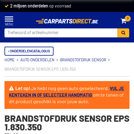
2 miljoen onderdelen
op voorraad
0
ONDERDELENCATALOGUS
HOME
AUTO ONDERDELEN
BRANDSTOFDRUK SENSOR
BRANDSTOFDRUK SENSOR EPS 1.830.350
Let op!
Je hebt nog geen auto geselecteerd.
VUL JE
om te tonen of
KENTEKEN IN OF SELECTEER HANDMATIG
dit product geschikt is voor jouw auto.
BRANDSTOFDRUK SENSOR EPS
1.830.350