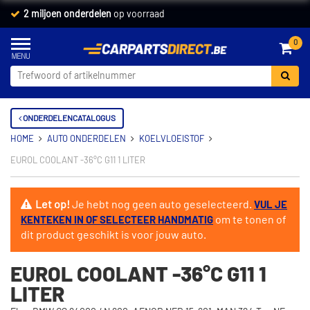
2 miljoen onderdelen
op voorraad
0
ONDERDELENCATALOGUS
HOME
AUTO ONDERDELEN
KOELVLOEISTOF
EUROL COOLANT -36°C G11 1 LITER
Let op!
Je hebt nog geen auto geselecteerd.
VUL JE
om te tonen of
KENTEKEN IN OF SELECTEER HANDMATIG
dit product geschikt is voor jouw auto.
EUROL COOLANT -36°C G11 1
LITER