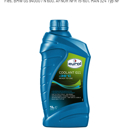
Fles, BMW GS 94000 / N 600, AFNOR NFR 15-601, MAN 324 Typ NF