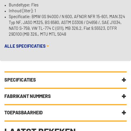
Bundeltype: Fles
Inhoud [liter]: 1
Specificatie: BMW GS 94000 / N 600, AFNOR NFR 15-601, MAN 324
Typ NF, JASO M325, BS 6580, ASTM D3306 / D4656 /, SAE J1034,
NATO S-759, VW TL-774 C (G11), MB 326.2, Fiat 9.55523, DTFR
29D100 (MB 326., MTU MTL 5048
ALLE SPECIFICATIES
SPECIFICATIES
Fabrikantcode
E504010-1L
FABRIKANT NUMMERS
Categorie
Koelvloeistof
AFNOR NFR 15-601
TOEPASBAARHEID
Bundeltype
Fles
ASTM D3306 / D4656 / D4985
DIT ARTIKEL IS GESCHIKT VOOR DE VOLGENDE
Inhoud [liter]
1