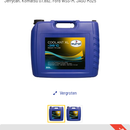
Jerrycan, Komatsu 07.892, Ford WSS-M, JASO M325
Vergroten