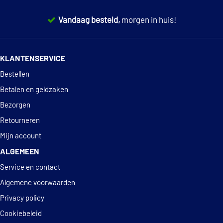
SAE J1034
Vandaag besteld,
morgen in huis!
VOLVO VCS
VW TL-774 D (G12)
14 dagen
100% retourgarantie
KLANTENSERVICE
VW TL-774 F (G12+)
Deskundig
advies
Bestellen
Betalen en geldzaken
Bezorgen
Retourneren
Mijn account
ALGEMEEN
Service en contact
Algemene voorwaarden
Privacy policy
Cookiebeleid