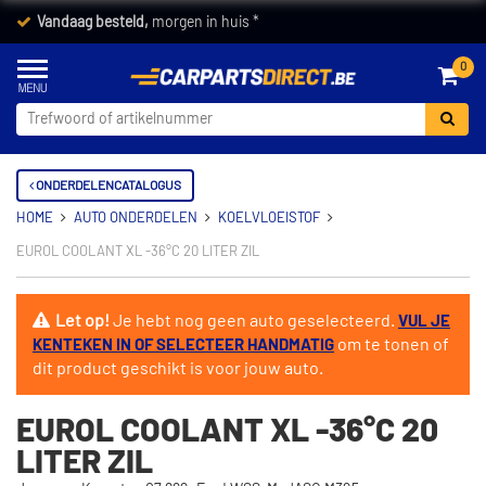
Vandaag besteld,
morgen in huis *
0
ONDERDELENCATALOGUS
HOME
AUTO ONDERDELEN
KOELVLOEISTOF
EUROL COOLANT XL -36°C 20 LITER ZIL
Let op!
Je hebt nog geen auto geselecteerd.
VUL JE
om te tonen of
KENTEKEN IN OF SELECTEER HANDMATIG
dit product geschikt is voor jouw auto.
EUROL COOLANT XL -36°C 20
LITER ZIL