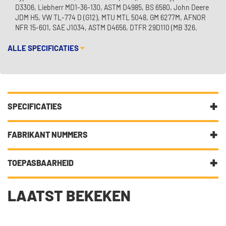
D3306, Liebherr MD1-36-130, ASTM D4985, BS 6580, John Deere
JDM H5, VW TL-774 D (G12), MTU MTL 5048, GM 6277M, AFNOR
NFR 15-601, SAE J1034, ASTM D4656, DTFR 29D110 (MB 326.
ALLE SPECIFICATIES
SPECIFICATIES
Fabrikantcode
E504140-20L ZIL
FABRIKANT NUMMERS
Categorie
Koelvloeistof
AFNOR NFR 15-601
TOEPASBAARHEID
Bundeltype
Jerrycan
ASTM D3306
DIT ARTIKEL IS GESCHIKT VOOR DE VOLGENDE
Inhoud [liter]
20
LAATST BEKEKEN
VOERTUIGEN
ASTM D4656
Specificatie
Komatsu 07.892, Ford WSS-M, JASO
ASTM D4985
M325, MAN 324 Typ SNF, Volvo VCS, VW
Abarth
124 Spider