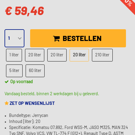
-0%
€ 59,46
BESTELLEN
1 liter
20 liter
20 liter
20 liter
210 liter
5 liter
60 liter
Op voorraad
Vandaag besteld, binnen 2 werkdagen bij u geleverd.
ZET OP WENSENLIJST
Bundeltype: Jerrycan
Inhoud [liter]: 20
Specificatie: Komatsu 07.892, Ford WSS-M, JASO M325, MAN 324
Typ SNF, Volvo VCS, VW TL-774 F (G12+), Renault Type D, ASTM