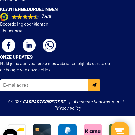
360219192187
KLANTENBEOORDELINGEN
7.4
/10
Magneti Marelli
Beoordeling door klanten
363615507130
164 reviews
Mapco 8833
Mapco 8833/1
ONZE UPDATES
Meld je nu aan voor onze nieuwsbrief en blijf als eerste op
de hoogte van onze acties.
Mapco 9774
Mapco 9775
©2026
CARPARTSDIRECT.BE
Algemene Voorwaarden
Mapco 9874
Privacy policy
€ 21,11
Maxgear 19-0245
Metelli 53-0311