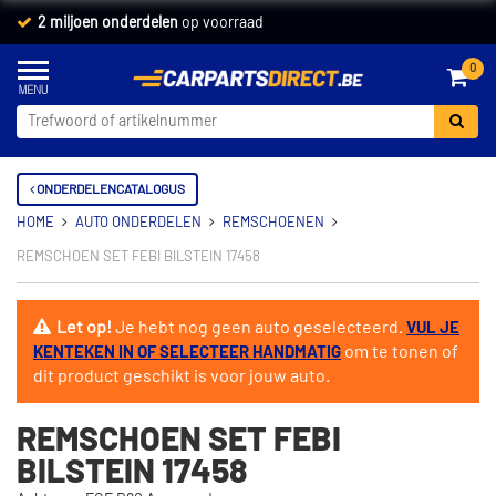
2 miljoen onderdelen
op voorraad
0
ONDERDELENCATALOGUS
HOME
AUTO ONDERDELEN
REMSCHOENEN
REMSCHOEN SET FEBI BILSTEIN 17458
Let op!
Je hebt nog geen auto geselecteerd.
VUL JE
om te tonen of
KENTEKEN IN OF SELECTEER HANDMATIG
dit product geschikt is voor jouw auto.
REMSCHOEN SET FEBI
BILSTEIN 17458