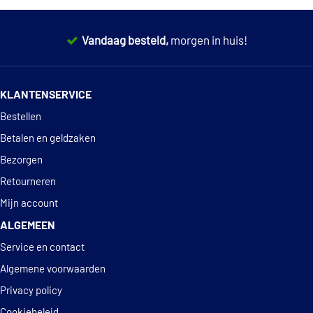
€ 42,64
Ferodo FSB545
Vandaag besteld,
morgen in huis!
Hella 8DB 355 001-631
14 dagen
100% retourgarantie
Hella 8DB 355 005-051
KLANTENSERVICE
Deskundig
advies
Bestellen
Jp Group 1263900410
Betalen en geldzaken
Jurid 362389J
Bezorgen
Retourneren
Jurid 362426J
Mijn account
ALGEMEEN
Kawe 07200
Service en contact
€ 23,66
LPR 07200
Algemene voorwaarden
Privacy policy
Magneti Marelli
Cookiebeleid