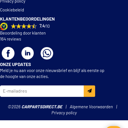
Privacy policy
Bremi 60314
Cookiebeleid
KLANTENBEOORDELINGEN
Bremi 60395
7.4
/10
Beoordeling door klanten
Calorstat By Vernet
164 reviews
CS0257
Calorstat By Vernet
CS0318
ONZE UPDATES
Meld je nu aan voor onze nieuwsbrief en blijf als eerste op
de hoogte van onze acties.
Calorstat By Vernet
CS0345
Calorstat By Vernet
CS0379
©2026
CARPARTSDIRECT.BE
Algemene Voorwaarden
Privacy policy
€ 14,10
Delphi Diesel SS10802