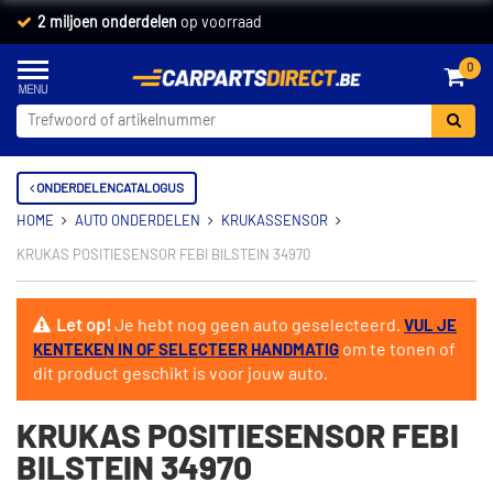
2 miljoen onderdelen
op voorraad
0
ONDERDELENCATALOGUS
HOME
AUTO ONDERDELEN
KRUKASSENSOR
KRUKAS POSITIESENSOR FEBI BILSTEIN 34970
Let op!
Je hebt nog geen auto geselecteerd.
VUL JE
om te tonen of
KENTEKEN IN OF SELECTEER HANDMATIG
dit product geschikt is voor jouw auto.
KRUKAS POSITIESENSOR FEBI
BILSTEIN 34970