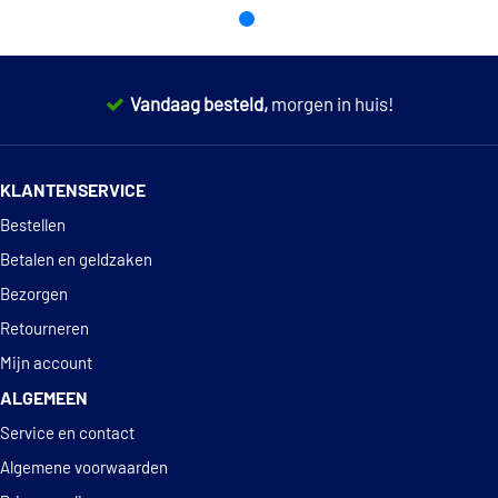
Autlog AS4123
Renault
82 00 673 202
Renault
82 00 680 599
Autlog AS4235
Vandaag besteld,
morgen in huis!
Autlog AS4260
14 dagen
100% retourgarantie
€ 28,07
Bosch 0 986 280 410
KLANTENSERVICE
Deskundig
advies
Bestellen
Bougicord 144453
Betalen en geldzaken
Bougicord 144456
Bezorgen
Retourneren
Bougicord 144460
Mijn account
ALGEMEEN
Bougicord 144462
Service en contact
€ 16,65
Bremi 60313
Algemene voorwaarden